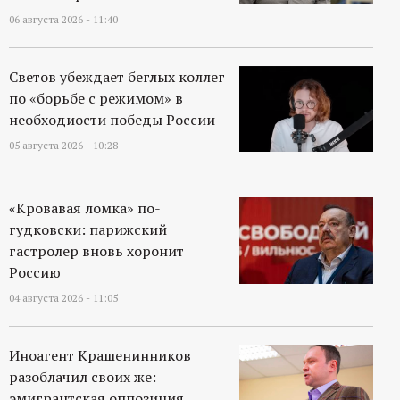
06 августа 2026 - 11:40
Светов убеждает беглых коллег
по «борьбе с режимом» в
необходиости победы России
05 августа 2026 - 10:28
«Кровавая ломка» по-
гудковски: парижский
гастролер вновь хоронит
Россию
04 августа 2026 - 11:05
Иноагент Крашенинников
разоблачил своих же:
эмигрантская оппозиция