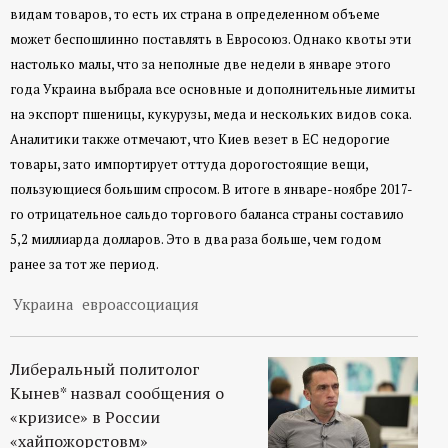
р
видам товаров, то есть их страна в определенном объеме
может беспошлинно поставлять в Евросоюз. Однако квоты эти
т
настолько малы, что за неполные две недели в январе этого
года Украина выбрала все основные и дополнительные лимиты
а
на экспорт пшеницы, кукурузы, меда и нескольких видов сока.
Аналитики также отмечают, что Киев везет в ЕС недорогие
л
товары, зато импортирует оттуда дорогостоящие вещи,
пользующиеся большим спросом. В итоге в январе-ноябре 2017-
го отрицательное сальдо торгового баланса страны составило
5,2 миллиарда долларов. Это в два раза больше, чем годом
ранее за тот же период.
Украина
евроассоциация
Либеральный политолог
Кынев* назвал сообщения о
«кризисе» в России
«хайпожорстовм»