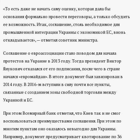
ц
«То есть даже не начать саму оценку, которая дала бы
основания формально провести переговоры, а только обсудить
и
ее возможность. Итак, соглашение, столь необходимое для
промышленной интеграции Украины с экономикой ЕС, вновь
о
откладывается», — отметил советник министра.
н
Соглашение о евроассоциации стало поводом для начала
протестов на Украине в 2013 году. Тогда президент Виктор
н
Янукович отказался от его подписания, после чего в стране
начался «евромайдан». В итоге документ был завизирован в
ы
2014 году. В 2016-м вступили в силу почти все пункты,
связанные с созданием зоны свободной торговли между
й
Украиной и ЕС.
п
При этом Всемирный банк отметил, что Киев так и не смог
воспользоваться преимуществами соглашения. При этом по
о
многим пунктам оно оказалось невыгодно для Украины.
Например, документ предусматривает квотирование по 36