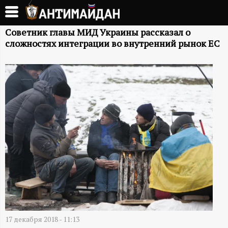
Перейти
к
А
основному
Советник главы МИД Украины рассказал о
сложностях интеграции во внутренний рынок ЕС
содержанию
Н
Т
И
М
А
Й
Д
17 декабря 2018 - 11:13