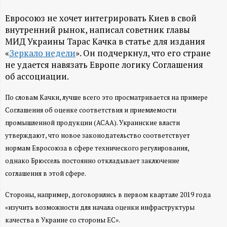
А
Евросоюз не хочет интегрировать Киев в свой
Н
внутренний рынок, написал советник главы
МИД Украины Тарас Качка в статье для издания
-
«
Зеркало недели
». Он подчеркнул, что его стране
не удается навязать Европе логику Соглашения
и
об ассоциации.
н
По словам Качки, лучше всего это просматривается на примере
Соглашения об оценке соответствия и приемлемости
ф
промышленной продукции (АСАА). Украинские власти
утверждают, что новое законодательство соответствует
о
нормам Евросоюза в сфере технического регулирования,
однако Брюссель постоянно откладывает заключение
р
соглашения в этой сфере.
м
Стороны, например, договорились в первом квартале 2019 года
«изучить возможности для начала оценки инфраструктуры
а
качества в Украине со стороны ЕС».