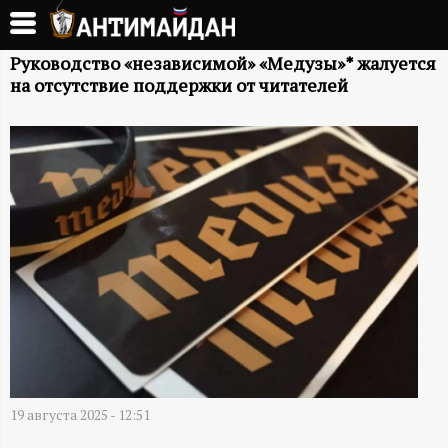
Перейти
к
А
основному
Руководство «независимой» «Медузы»* жалуется
на отсутствие поддержки от читателей
содержанию
Н
Т
И
М
А
Й
Д
19 августа 2025 - 12:51