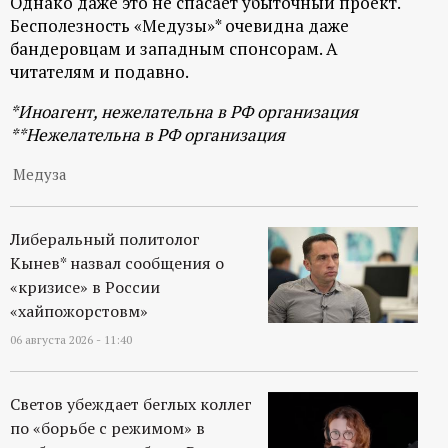
Однако даже это не спасает убыточный проект.
р
Бесполезность «Медузы»* очевидна даже
бандеровцам и западным спонсорам. А
т
читателям и подавно.
а
*Иноагент, нежелательна в РФ организация
**Нежелательна в РФ организация
л
Медуза
Либеральный политолог
Кынев* назвал сообщения о
«кризисе» в России
«хайпожорстовм»
06 августа 2026 - 11:40
Светов убеждает беглых коллег
по «борьбе с режимом» в