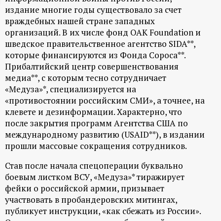
издание многие годы существовало за счет
ц
враждебных нашей стране западных
организаций. В их числе фонд OAK Foundation и
и
шведское правительственное агентство SIDA**,
которые финансируются из Фонда Сороса**.
о
Прибалтийский центр совершенствования
медиа**, с которым тесно сотрудничает
н
«Медуза»*, специализируется на
«противостоянии российским СМИ», а точнее, на
н
клевете и дезинформации. Характерно, что
после закрытия программ Агентства США по
ы
международному развитию (USAID**), в издании
прошли массовые сокращения сотрудников.
й
Став после начала спецоперации буквально
боевым листком ВСУ, «Медуза»* тиражирует
п
фейки о российской армии, призывает
участвовать в пробандеровских митингах,
о
публикует инструкции, «как сбежать из России».