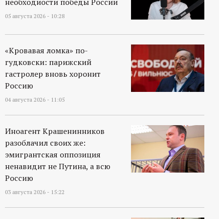
необходиости победы России
05 августа 2026 - 10:28
«Кровавая ломка» по-
гудковски: парижский
гастролер вновь хоронит
Россию
04 августа 2026 - 11:05
Иноагент Крашенинников
разоблачил своих же:
эмигрантская оппозиция
ненавидит не Путина, а всю
Россию
03 августа 2026 - 15:22