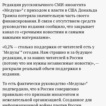
А
Редакция русскоязычного СМИ-иноагента
Н
«Медузы»* с приходом к власти в США Дональда
Трампа потеряла значительную часть своего
-
финансирования. В связи с отсутствием средств
руководство издания сообщило, что закрывает
канал со «срочными новостями и самыми
и
важными материалами».
н
«0,2% — столько поддержки от читателей есть у
"Медузы"* сегодня. Нам страшно и за будущее
ф
редакции, и за наших читателей в России
(потому что им нужны независимые новости)», —
о
раскрыли реальный объем поддержки в
издании.
р
То есть фактически руководство «Медузы»*
подтвердило, что в России совершенно
м
правильно его признали иноагентом и
нежелательной организацией. Созданное для
а
информационной войны против России,