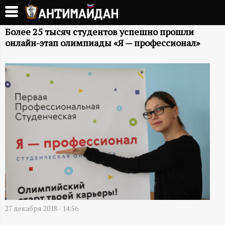
Перейти
к
А
основному
Более 25 тысяч студентов успешно прошли
онлайн-этап олимпиады «Я — профессионал»
содержанию
Н
Т
И
М
А
Й
Д
27 декабря 2018 - 14:56