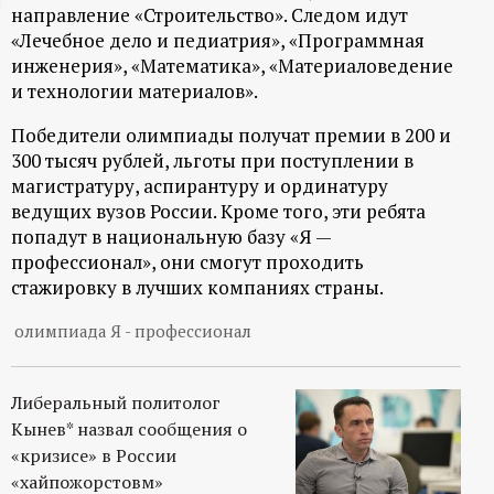
направление «Строительство». Следом идут
ц
«Лечебное дело и педиатрия», «Программная
инженерия», «Математика», «Материаловедение
и
и технологии материалов».
о
Победители олимпиады получат премии в 200 и
300 тысяч рублей, льготы при поступлении в
н
магистратуру, аспирантуру и ординатуру
ведущих вузов России. Кроме того, эти ребята
попадут в национальную базу «Я —
н
профессионал», они смогут проходить
стажировку в лучших компаниях страны.
ы
олимпиада Я - профессионал
й
п
Либеральный политолог
Кынев* назвал сообщения о
о
«кризисе» в России
«хайпожорстовм»