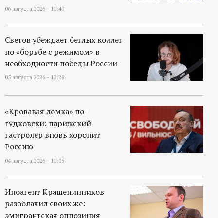
р
06 августа 2026 - 11:40
т
Светов убеждает беглых коллег
а
по «борьбе с режимом» в
необходиости победы России
л
05 августа 2026 - 10:28
«Кровавая ломка» по-
гудковски: парижский
гастролер вновь хоронит
Россию
04 августа 2026 - 11:05
Иноагент Крашенинников
разоблачил своих же:
эмигрантская оппозиция