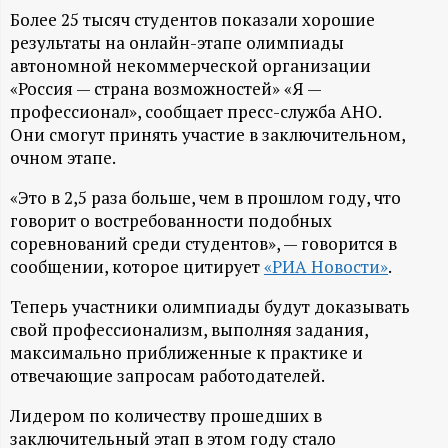
А
Более 25 тысяч студентов показали хорошие
Н
результаты на онлайн-этапе олимпиады
автономной некоммерческой организации
-
«Россия — страна возможностей» «Я —
профессионал», сообщает пресс-служба АНО.
Они смогут принять участие в заключительном,
и
очном этапе.
н
«Это в 2,5 раза больше, чем в прошлом году, что
говорит о востребованности подобных
ф
соревнований среди студентов», — говорится в
сообщении, которое цитирует
«РИА Новости»
.
о
Теперь участники олимпиады будут доказывать
р
свой профессионализм, выполняя задания,
максимально приближенные к практике и
отвечающие запросам работодателей.
м
Лидером по количеству прошедших в
а
заключительный этап в этом году стало