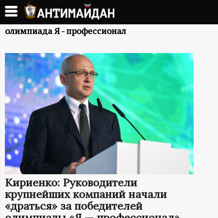
Перейти
к
А
основному
олимпиада Я - профессионал
содержанию
Н
Т
И
М
А
Й
Кириенко: Руководители
Д
крупнейших компаний начали
«драться» за победителей
олимпиады «Я — профессионал»