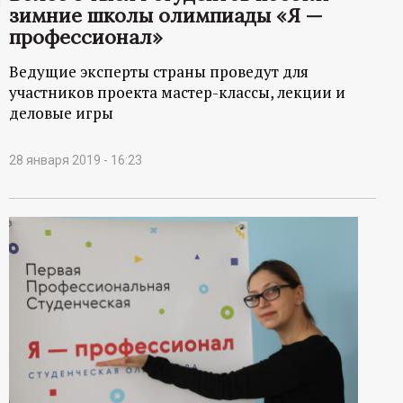
зимние школы олимпиады «Я —
ц
профессионал»
и
Ведущие эксперты страны проведут для
участников проекта мастер-классы, лекции и
о
деловые игры
н
28 января 2019 - 16:23
н
ы
й
п
о