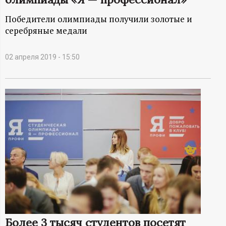
А
Победители олимпиады получили золотые и
Н
серебряные медали
-
02 апреля 2019 - 15:50
и
н
ф
о
р
м
а
Более 3 тысяч студентов посетят