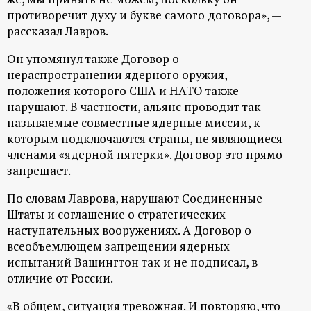
р
противоречит духу и букве самого договора», —
рассказал Лавров.
т
Он упомянул также Договор о
а
нераспространении ядерного оружия,
положения которого США и НАТО также
л
нарушают. В частности, альянс проводит так
называемые совместные ядерные миссии, к
которым подключаются страны, не являющиеся
членами «ядерной пятерки». Договор это прямо
запрещает.
По словам Лаврова, нарушают Соединенные
Штаты и соглашение о стратегических
наступательных вооружениях. А Договор о
всеобъемлющем запрещении ядерных
испытаний Вашингтон так и не подписал, в
отличие от России.
«В общем, ситуация тревожная. И повторяю, что