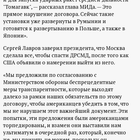
"Томагавк", — рассказал глава МИДа. — Это
ц
прямое нарушение договора. Сейчас такие
установки уже развернуты в Румынии и
и
готовятся к развертыванию в Польше, а также в
Японии».
о
Сергей Лавров заверил президента, что Москва
н
сделала все, чтобы спасти ДРСМД, после того как
США объявили о намерении выйти из него.
н
«Мы предложили по согласованию с
Министерством обороны беспрецедентные
ы
меры транспарентности, которые выходят
далеко за рамки наших обязательств по этому
й
договору, чтобы американцев убедить в том, что
мы не нарушаем этот важнейший документ. Эти
п
попытки, эти предложения были американцами
торпедированы, и взамен они выставили нам
о
ультиматум в очередной раз, который, конечно
же, мы принять не можем, поскольку он