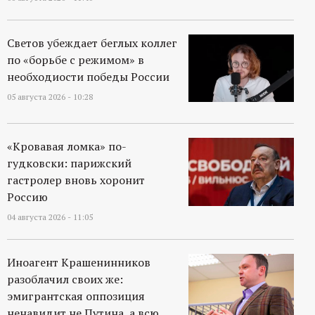
Светов убеждает беглых коллег
по «борьбе с режимом» в
необходиости победы России
05 августа 2026 - 10:28
«Кровавая ломка» по-
гудковски: парижский
гастролер вновь хоронит
Россию
04 августа 2026 - 11:05
Иноагент Крашенинников
разоблачил своих же:
эмигрантская оппозиция
ненавидит не Путина, а всю