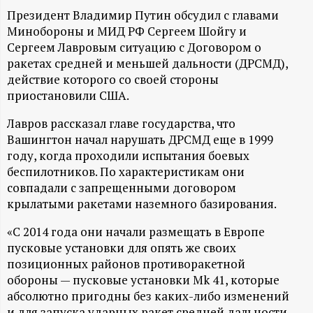
А
Президент Владимир Путин обсудил с главами
Н
Минобороны и МИД РФ Сергеем Шойгу и
Сергеем Лавровым ситуацию с Договором о
-
ракетах средней и меньшей дальности (ДРСМД),
действие которого со своей стороны
приостановили США.
и
Лавров рассказал главе государства, что
н
Вашингтон начал нарушать ДРСМД еще в 1999
году, когда проходили испытания боевых
ф
беспилотников. По характеристикам они
совпадали с запрещенными договором
о
крылатыми ракетами наземного базирования.
р
«С 2014 года они начали размещать в Европе
пусковые установки для опять же своих
м
позиционных районов противоракетной
обороны — пусковые установки Mk 41, которые
абсолютно пригодны без каких-либо изменений
а
и для запуска ударных ракет средней дальности