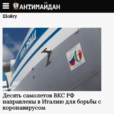
Перейти
к
А
основному
Шойгу
содержанию
Н
Т
И
М
А
Й
Десять самолетов ВКС РФ
Д
направлены в Италию для борьбы с
коронавирусом