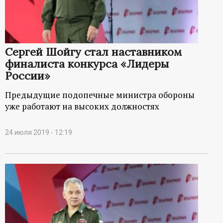
р
т
Сергей Шойгу стал наставником
а
финалиста конкурса «Лидеры
России»
л
Предыдущие подопечные министра обороны
уже работают на высоких должностях
24 июля 2019 - 12:19