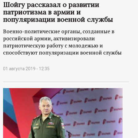
Шойгу рассказал о развитии
ц
патриотизма в армии и
популяризации военной службы
и
Военно-политические органы, созданные в
о
российской армии, активизировали
патриотическую работу с молодежью и
н
способствуют популяризации военной службы
н
01 августа 2019 - 12:35
ы
й
п
о