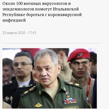
А
Около 100 военных вирусологов и
эпидемиологов помогут Итальянской
Н
Республике бороться с коронавирусной
инфекцией
-
и
23 марта 2020 - 17:41
н
ф
о
р
м
а