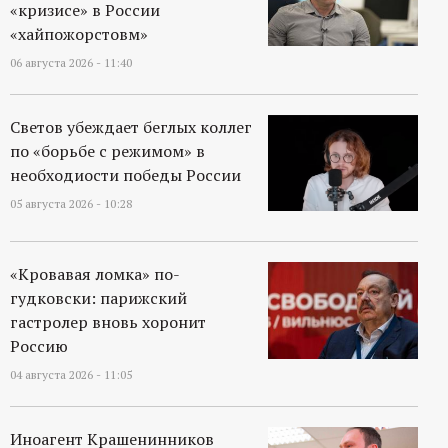
«кризисе» в России
«хайпожорстовм»
06 августа 2026 - 11:40
Светов убеждает беглых коллег
по «борьбе с режимом» в
необходиости победы России
05 августа 2026 - 10:28
«Кровавая ломка» по-
гудковски: парижский
гастролер вновь хоронит
Россию
04 августа 2026 - 11:05
Иноагент Крашенинников