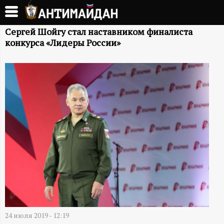
Перейти
к
А
основному
Сергей Шойгу стал наставником финалиста
конкурса «Лидеры России»
содержанию
Н
Т
И
М
А
Й
Д
24 июля 2019 - 12:19