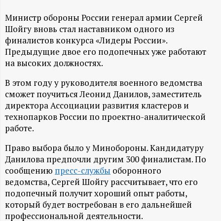
А
Министр обороны России генерал армии Сергей
Н
Шойгу вновь стал наставником одного из
финалистов конкурса «Лидеры России».
-
Предыдущие двое его подопечных уже работают
на высоких должностях.
и
В этом году у руководителя военного ведомства
н
сможет поучиться Леонид Данилов, заместитель
директора Ассоциации развития кластеров и
ф
технопарков России по проектно-аналитической
работе.
о
Право выбора было у Минобороны. Кандидатуру
Данилова предпочли другим 300 финалистам. По
р
сообщению
пресс-службы
оборонного
ведомства, Сергей Шойгу рассчитывает, что его
м
подопечный получит хороший опыт работы,
который будет востребован в его дальнейшей
а
профессиональной деятельности.