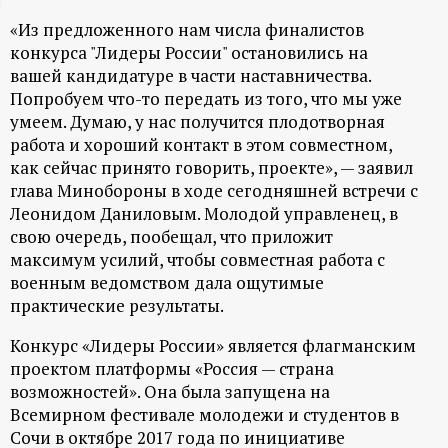
ц
«Из предложенного нам числа финалистов
конкурса "Лидеры России" остановились на
и
вашей кандидатуре в части наставничества.
Попробуем что-то передать из того, что мы уже
о
умеем. Думаю, у нас получится плодотворная
работа и хороший контакт в этом совместном,
как сейчас принято говорить, проекте», — заявил
н
глава Минобороны в ходе сегодняшней встречи с
Леонидом Даниловым. Молодой управленец, в
н
свою очередь, пообещал, что приложит
максимум усилий, чтобы совместная работа с
ы
военным ведомством дала ощутимые
практические результаты.
й
Конкурс «Лидеры России» является флагманским
п
проектом платформы «Россия — страна
возможностей». Она была запущена на
о
Всемирном фестивале молодежи и студентов в
Сочи в октябре 2017 года по инициативе