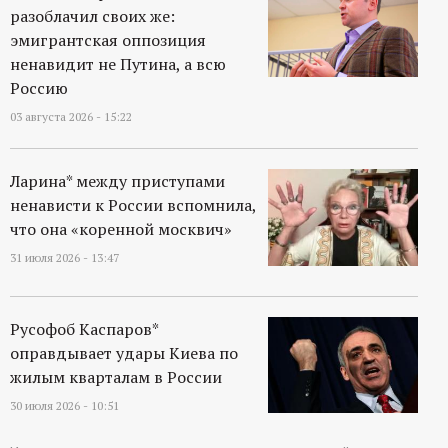
р
разоблачил своих же:
эмигрантская оппозиция
т
ненавидит не Путина, а всю
Россию
а
03 августа 2026 - 15:22
л
Ларина* между приступами
ненависти к России вспомнила,
что она «коренной москвич»
31 июля 2026 - 13:47
Русофоб Каспаров*
оправдывает удары Киева по
жилым кварталам в России
30 июля 2026 - 10:51