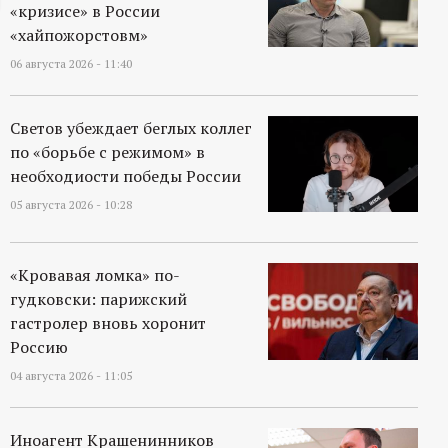
«кризисе» в России
ц
«хайпожорстовм»
06 августа 2026 - 11:40
и
о
Светов убеждает беглых коллег
по «борьбе с режимом» в
н
необходиости победы России
05 августа 2026 - 10:28
н
ы
«Кровавая ломка» по-
гудковски: парижский
й
гастролер вновь хоронит
Россию
п
04 августа 2026 - 11:05
о
Иноагент Крашенинников