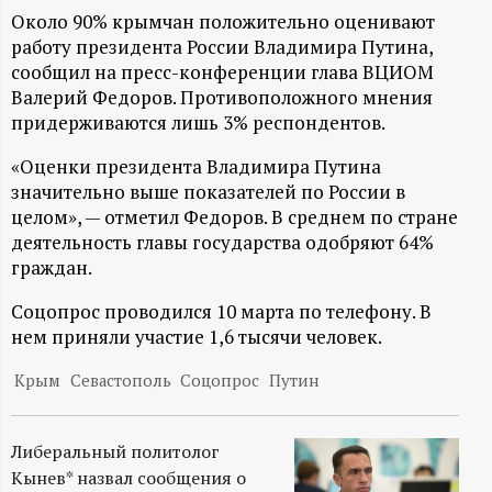
А
Около 90% крымчан положительно оценивают
Н
работу президента России Владимира Путина,
сообщил на пресс-конференции глава ВЦИОМ
-
Валерий Федоров. Противоположного мнения
придерживаются лишь 3% респондентов.
и
«Оценки президента Владимира Путина
значительно выше показателей по России в
н
целом», — отметил Федоров. В среднем по стране
деятельность главы государства одобряют 64%
ф
граждан.
о
Соцопрос проводился 10 марта по телефону. В
нем приняли участие 1,6 тысячи человек.
р
Крым
Севастополь
Соцопрос
Путин
м
Либеральный политолог
а
Кынев* назвал сообщения о