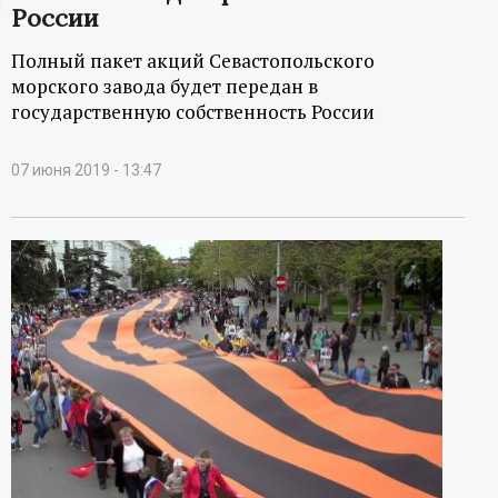
России
ц
Полный пакет акций Севастопольского
и
морского завода будет передан в
государственную собственность России
о
07 июня 2019 - 13:47
н
н
ы
й
п
о