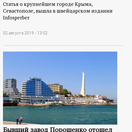
А
Статья о крупнейшем городе Крыма,
Севастополе, вышла в швейцарском издании
Н
Infosperber
-
02 августа 2019 - 13:02
и
н
ф
о
р
м
а
Бывший завод Порошенко отошел