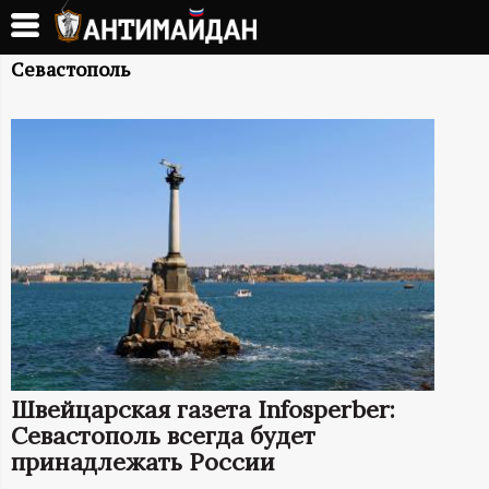
Перейти
к
А
основному
Севастополь
содержанию
Н
Т
И
М
А
Й
Швейцарская газета Infosperber:
Д
Севастополь всегда будет
принадлежать России