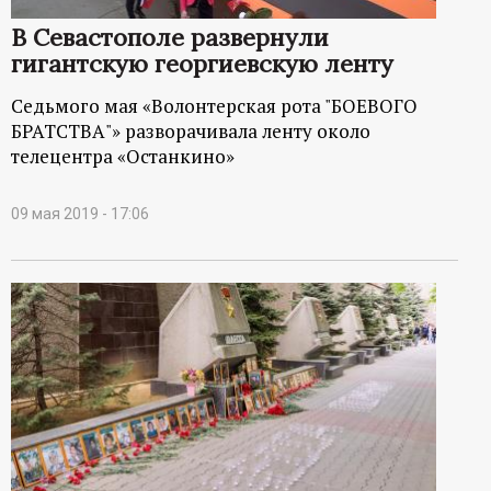
р
В Севастополе развернули
гигантскую георгиевскую ленту
т
Седьмого мая «Волонтерская рота "БОЕВОГО
а
БРАТСТВА"» разворачивала ленту около
телецентра «Останкино»
л
09 мая 2019 - 17:06