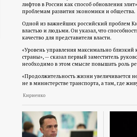
лифтов в России как способ обновления элит
ц
проблемам развития экономики и общества.
и
Одной из важнейших российский проблем К
властью и людьми. Он указал, что способнос
о
качество для представителя власти.
«Уровень управления максимально близкий 
н
страны», — сказал первый заместитель руков
необходимо в этом смысле повышать роль р
н
«Продолжительность жизни увеличивается не
ы
не в министерстве транспорта, а там, где жив
й
Кириенко
п
о