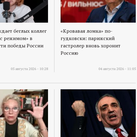
ждает беглых коллег
«Кровавая ломка» по-
 с режимом» в
гудковски: парижский
ти победы России
гастролер вновь хоронит
Россию
05 августа 2026 - 10:28
04 августа 2026 - 11:05