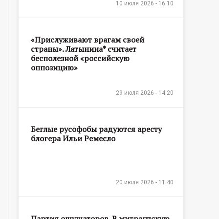
10 июля 2026 - 16:10
«Прислуживают врагам своей
страны». Латынина* считает
бесполезной «российскую
оппозицию»
29 июля 2026 - 14:20
Беглые русофобы радуются аресту
блогера Ильи Ремесло
20 июля 2026 - 11:40
Партия ощущаторов. В мигрантскую