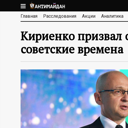
Перейти
к
А
Главная
Расследования
Акции
Аналитика
основному
содержанию
Н
Кириенко призвал о
Т
советские времена
И
М
А
Й
Д
А