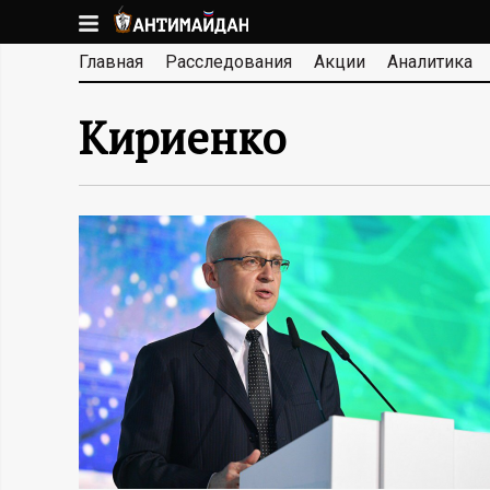
Перейти
к
А
Главная
Расследования
Акции
Аналитика
основному
содержанию
Н
Кириенко
Т
И
М
А
Й
Д
А