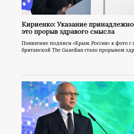
р
т
Кириенко: Указание принадлежнос
это прорыв здравого смысла
а
Появление подписи «Крым. Россия» к фото с 
л
британской The Guardian стало прорывом здр