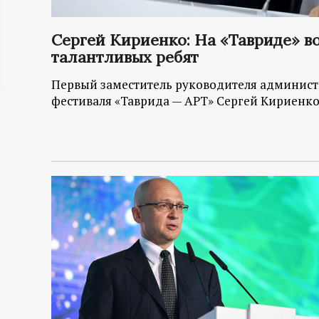
ц
Сергей Кириенко: На «Тавриде» 
и
талантливых ребят
Первый заместитель руководителя админист
о
фестиваля «Таврида — АРТ» Сергей Кириенко
н
н
ы
й
п
о