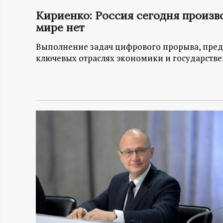
Кириенко: Россия сегодня произв
Н
мире нет
-
Выполнение задач цифрового прорыва, пред
ключевых отраслях экономики и государстве
и
н
ф
о
р
м
а