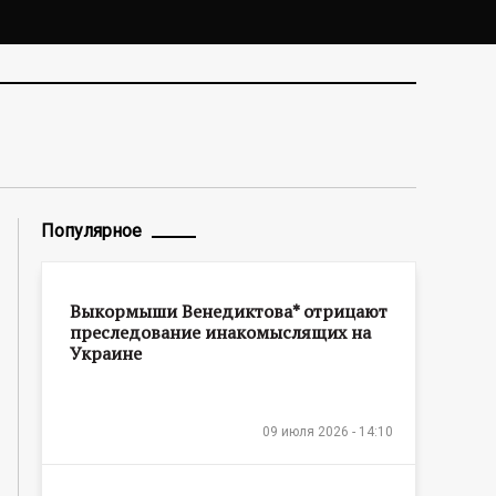
Популярное
Выкормыши Венедиктова* отрицают
преследование инакомыслящих на
Украине
09 июля 2026 - 14:10