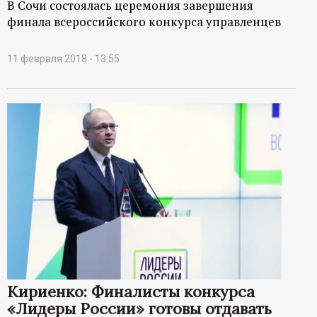
В Сочи состоялась церемония завершения
ц
финала всероссийского конкурса управленцев
и
11 февраля 2018 - 13:55
о
н
н
ы
й
п
о
Кириенко: Финалисты конкурса
«Лидеры России» готовы отдавать