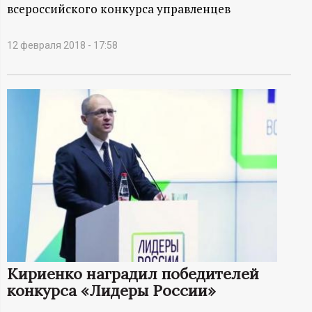
А
всероссийского конкурса управленцев
Н
12 февраля 2018 - 17:58
-
и
н
ф
о
р
м
Кириенко наградил победителей
конкурса «Лидеры России»
а