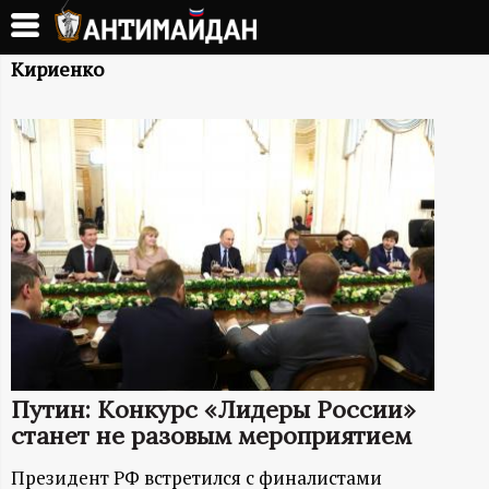
Перейти
к
А
основному
Кириенко
содержанию
Н
Т
И
М
А
Й
Путин: Конкурс «Лидеры России»
Д
станет не разовым мероприятием
Президент РФ встретился с финалистами