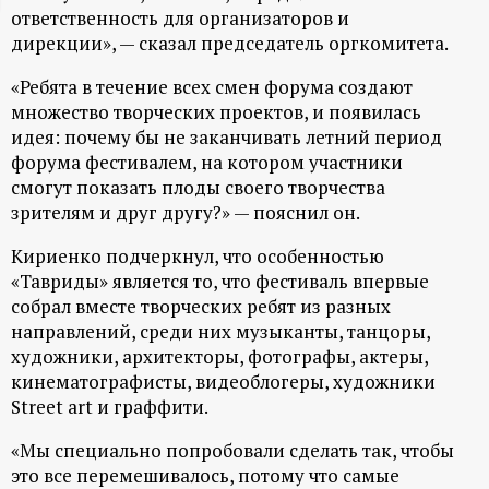
ответственность для организаторов и
ц
дирекции», — сказал председатель оргкомитета.
и
«Ребята в течение всех смен форума создают
множество творческих проектов, и появилась
о
идея: почему бы не заканчивать летний период
форума фестивалем, на котором участники
н
смогут показать плоды своего творчества
зрителям и друг другу?» — пояснил он.
н
Кириенко подчеркнул, что особенностью
«Тавриды» является то, что фестиваль впервые
ы
собрал вместе творческих ребят из разных
направлений, среди них музыканты, танцоры,
й
художники, архитекторы, фотографы, актеры,
кинематографисты, видеоблогеры, художники
п
Street art и граффити.
о
«Мы специально попробовали сделать так, чтобы
это все перемешивалось, потому что самые