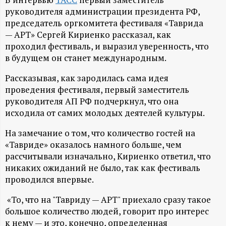
А
руководителя администрации президента РФ,
Н
председатель оргкомитета фестиваля «Таврида
— АРТ» Сергей Кириенко рассказал, как
-
проходил фестиваль, и выразил уверенность, что
в будущем он станет международным.
и
Рассказывая, как зародилась сама идея
проведения фестиваля, первый заместитель
н
руководителя АП РФ подчеркнул, что она
исходила от самих молодых деятелей культуры.
ф
На замечание о том, что количество гостей на
о
«Тавриде» оказалось намного больше, чем
рассчитывали изначально, Кириенко ответил, что
р
никаких ожиданий не было, так как фестиваль
проводился впервые.
м
«То, что на "Тавриду — АРТ" приехало сразу такое
большое количество людей, говорит про интерес
а
к нему — и это, конечно, определенная