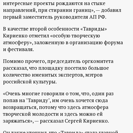
р
интересные проекты рождаются на стыке
направлений, при стирании границ», — добавил
первый заместитель руководителя АП РФ.
т
В качестве второй особенности «Тавриды»
а
Кириенко отметил «особую творческую
атмосферу», заложенную в организацию форума
л
и фестиваля.
Помимо прочего, председатель оргкомитета
рассказал, что площадку посетило большое
количество именитых экспертов, мэтров
российской культуры.
«Очень многие говорили о том, что, один раз
попав на "Тавриду", им очень хочется сюда
возвращаться, потому что здесь атмосфера
творческой молодости и здесь можно ей
заряжаться», — рассказал Сергей Кириенко.
Он также уточнил, что «Таврида» стала главной