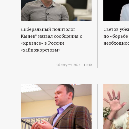
Либеральный политолог
Светов убе
Кынев* назвал сообщения о
по «борьбе
«кризисе» в России
необходиос
«хайпожорстовм»
06 августа 2026 - 11:40