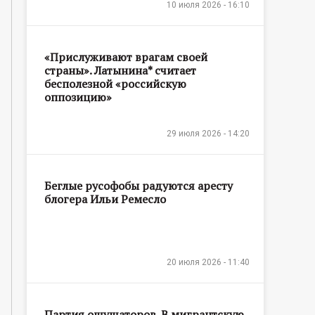
10 июля 2026 - 16:10
«Прислуживают врагам своей
страны». Латынина* считает
бесполезной «российскую
оппозицию»
29 июля 2026 - 14:20
Беглые русофобы радуются аресту
блогера Ильи Ремесло
20 июля 2026 - 11:40
Партия ощущаторов. В мигрантскую