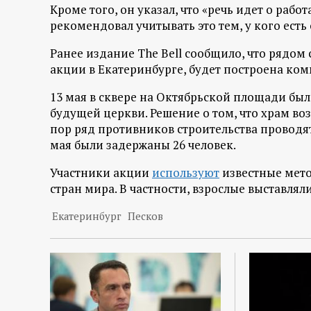
р
Кроме того, он указал, что «речь идет о рабо
рекомендовал учитывать это тем, у кого есть
т
Ранее издание The Bell сообщило, что рядом
акции в Екатеринбурге, будет построена ко
а
13 мая в сквере на Октябрьской площади бы
л
будущей церкви. Решение о том, что храм воз
пор ряд противников строительства проводят
мая были задержаны 26 человек.
Участники акции
используют
известные мето
стран мира. В частности, взрослые выставлял
Екатеринбург
Песков