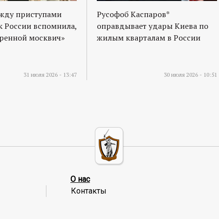
ежду приступами
Русофоб Каспаров*
к России вспомнила,
оправдывает удары Киева по
оренной москвич»
жилым кварталам в России
31 июля 2026 - 13:47
30 июля 2026 - 10:51
О нас
Контакты