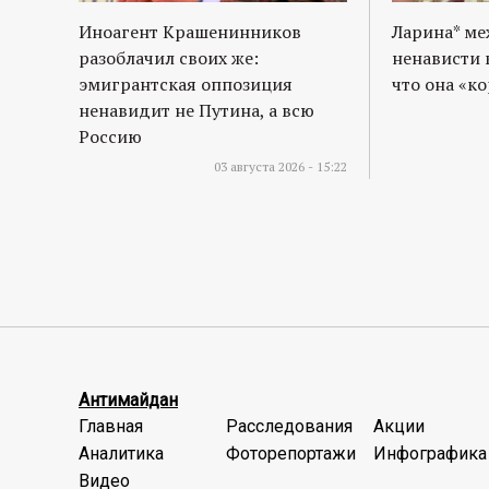
Иноагент Крашенинников
Ларина* м
разоблачил своих же:
ненависти 
эмигрантская оппозиция
что она «к
ненавидит не Путина, а всю
Россию
03 августа 2026 - 15:22
Антимайдан
Главная
Расследования
Акции
Аналитика
Фоторепортажи
Инфографика
Видео