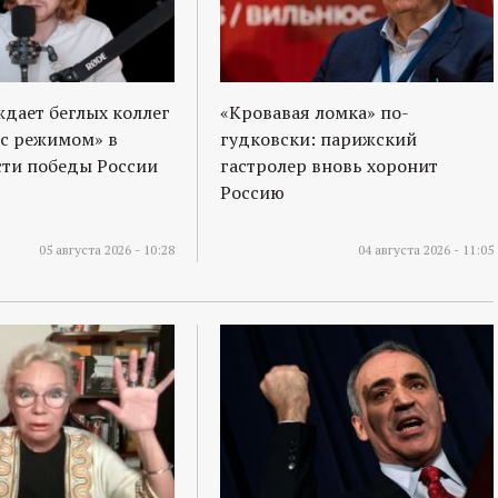
ждает беглых коллег
«Кровавая ломка» по-
 с режимом» в
гудковски: парижский
ти победы России
гастролер вновь хоронит
Россию
05 августа 2026 - 10:28
04 августа 2026 - 11:05