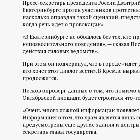
Пресс-секретарь президента России Дмитрий 
ц
Екатеринбурге против участников протестны
насколько оправдан такой сценарий, предст
и
когда речь идет о провокации».
«В Екатеринбурге не обошлось без тех, кто 
о
непозволительного поведения», — сказал Пес
действия силовых ведомств».
н
При этом он подчеркнул, что в городе «идет 
н
кто хочет этот диалог вести». В Кремле выр
продолжится.
ы
Песков опроверг данные о том, что помимо
й
Октябрьской площади будет строиться что-т
«Очень много ложной информации появляетс
п
Информация о том, что храм является лишь с
предусмотрены еще другие здания и центры, 
о
секретарь главы государства.