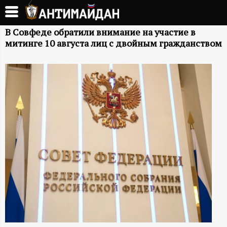
Перейти
к
А
основному
В Совфеде обратили внимание на участие в
митинге 10 августа лиц с двойным гражданством
содержанию
Н
Т
И
М
А
Й
Д