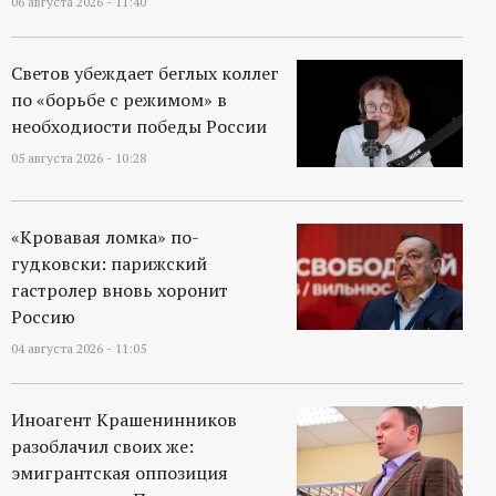
06 августа 2026 - 11:40
р
т
Светов убеждает беглых коллег
по «борьбе с режимом» в
а
необходиости победы России
05 августа 2026 - 10:28
л
«Кровавая ломка» по-
гудковски: парижский
гастролер вновь хоронит
Россию
04 августа 2026 - 11:05
Иноагент Крашенинников
разоблачил своих же:
эмигрантская оппозиция