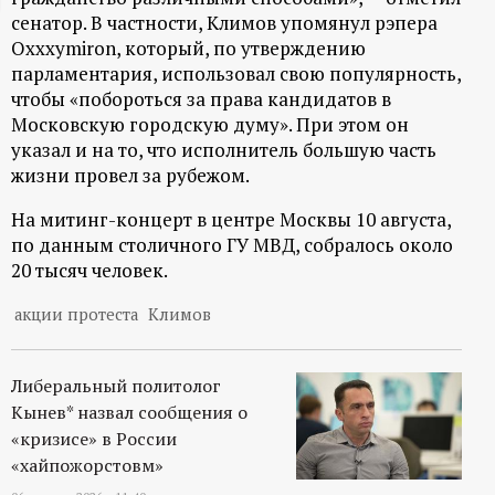
сенатор. В частности, Климов упомянул рэпера
ц
Oxxxymiron, который, по утверждению
парламентария, использовал свою популярность,
и
чтобы «побороться за права кандидатов в
Московскую городскую думу». При этом он
о
указал и на то, что исполнитель большую часть
жизни провел за рубежом.
н
На митинг-концерт в центре Москвы 10 августа,
н
по данным столичного ГУ МВД, собралось около
20 тысяч человек.
ы
акции протеста
Климов
й
Либеральный политолог
п
Кынев* назвал сообщения о
«кризисе» в России
о
«хайпожорстовм»