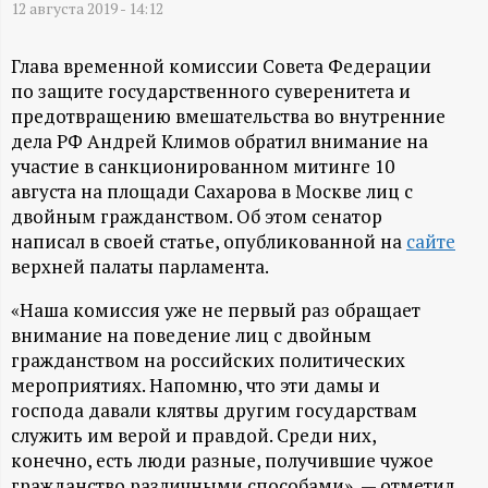
А
12 августа 2019 - 14:12
Н
Глава временной комиссии Совета Федерации
по защите государственного суверенитета и
-
предотвращению вмешательства во внутренние
дела РФ Андрей Климов обратил внимание на
и
участие в санкционированном митинге 10
августа на площади Сахарова в Москве лиц с
н
двойным гражданством. Об этом сенатор
написал в своей статье, опубликованной на
сайте
ф
верхней палаты парламента.
о
«Наша комиссия уже не первый раз обращает
внимание на поведение лиц с двойным
р
гражданством на российских политических
мероприятиях. Напомню, что эти дамы и
м
господа давали клятвы другим государствам
служить им верой и правдой. Среди них,
конечно, есть люди разные, получившие чужое
а
гражданство различными способами», — отметил