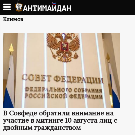
Перейти
к
А
основному
Климов
содержанию
Н
Т
И
М
А
Й
В Совфеде обратили внимание на
Д
участие в митинге 10 августа лиц с
двойным гражданством