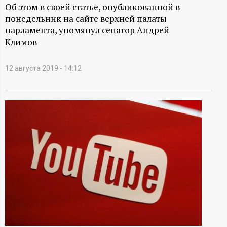
А
Об этом в своей статье, опубликованной в
понедельник на сайте верхней палаты
Н
парламента, упомянул сенатор Андрей
Климов
-
и
12 августа 2019 - 14:12
н
ф
о
р
м
а