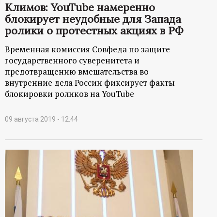
Климов: YouTube намеренно
ц
блокирует неудобные для Запада
ролики о протестных акциях в РФ
и
Временная комиссия Совфеда по защите
о
государственного суверенитета и
предотвращению вмешательства во
н
внутренние дела России фиксирует факты
блокировки роликов на YouTube
н
09 августа 2019 - 12:44
ы
й
п
о