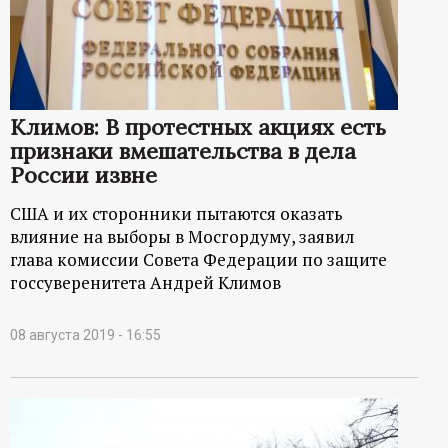
р
т
а
Климов: В протестных акциях есть
признаки вмешательства в дела
л
России извне
США и их сторонники пытаются оказать
влияние на выборы в Мосгордуму, заявил
глава комиссии Совета Федерации по защите
госсуверенитета Андрей Климов
08 августа 2019 - 16:55