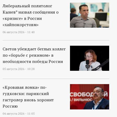
Либеральный политолог
Кынев* назвал сообщения о
«кризисе» в России
«хайпожорстовм»
06 августа 2026 - 11:40
Светов убеждает беглых коллег
по «борьбе с режимом» в
необходиости победы России
05 августа 2026 - 10:28
«Кровавая ломка» по-
гудковски: парижский
гастролер вновь хоронит
Россию
04 августа 2026 - 11:05