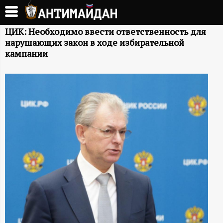
Перейти
к
А
основному
ЦИК: Необходимо ввести ответственность для
нарушающих закон в ходе избирательной
содержанию
Н
кампании
Т
И
М
А
Й
Д