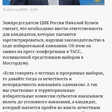
А
15 августа 2019 - 16:50
Н
-
Зампредседателя ЦИК России Николай Булаев
считает, что необходимо ввести ответственность
для кандидатов, которые пытаются
и
зарегистрироваться, нарушая законодательство в
ходе избирательной кампании. Об этом он
н
заявил на пресс-конференции в ТАСС,
посвященной предстоящим выборам в
ф
Мосгордуму.
о
«Если говорить о честных и прозрачных выборах,
то давайте тогда за нечестность и
р
непорядочность наказывать одинаково. А так
мы участковые и территориальные
м
избирательные комиссии субъектов наказываем
вплоть до уголовного наказания, а кандидат,
а
который пытается пройти во власть нечестным