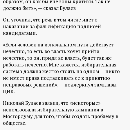
образом, он как бы вне зоны критики. Так не
ц
должно быть», — сказал Булаев
Он уточнил, что речь в том числе идет о
и
наказании за фальсификацию подписей
кандидатами.
о
«Если человек на изначальном пути действует
н
нечестно, то есть во власть хочет прийти
нечестно, то он, придя во власть, будет так же
н
работать нечестно. Мне кажется, избирательная
система должна жестко стоять на одном — никто
ы
не имеет права подталкивать ее к принятию
неправовых решений», — подчеркнул замглавы
й
ЦИК.
Николай Булаев заявил, что «некоторые»
п
использовали избирательную кампания в
Мосгордуму для того, чтобы создать проблему в
о
обществе.