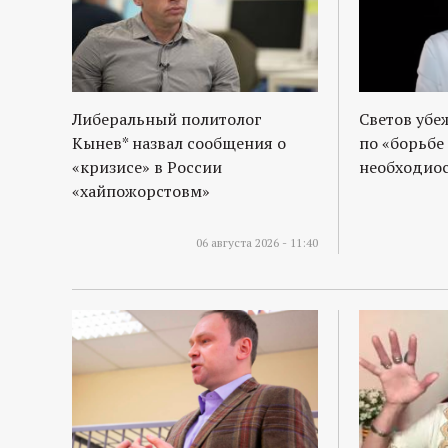
Либеральный политолог
Светов убе
Кынев* назвал сообщения о
по «борьбе
«кризисе» в России
необходиос
«хайпожорстовм»
06 августа 2026 - 11:40