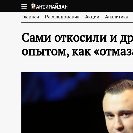
Перейти
к
А
Главная
Расследования
Акции
Аналитика
основному
содержанию
Н
Сами откосили и д
Т
опытом, как «отмаз
И
М
А
Й
Д
А