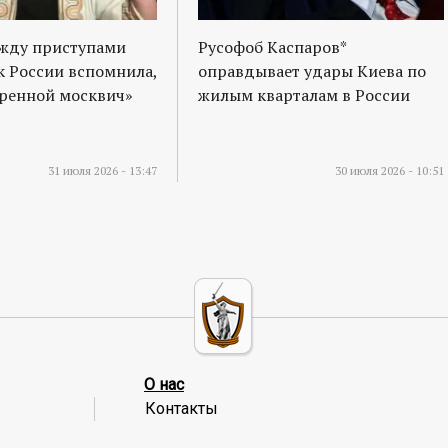
ежду приступами
Русофоб Каспаров*
к России вспомнила,
оправдывает удары Киева по
оренной москвич»
жилым кварталам в России
31 июля 2026 - 13:47
30 июля 2026 - 10:51
О нас
Контакты