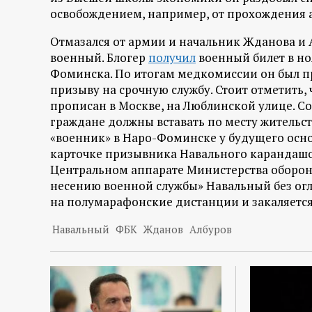
р
освобождением, например, от прохождения 
т
Отмазался от армии и начальник Жданова и А
военный. Блогер
получил
военный билет в но
а
Фоминска. По итогам медкомиссии он был п
призыву на срочную службу. Стоит отметить, 
л
прописан в Москве, на Люблинской улице. С
граждане должны вставать по месту жительс
«военник» в Наро-Фоминске у будущего основ
карточке призывника Навального карандашом
Центральном аппарате Министерства оборон
несению военной службы» Навальный без огля
на полумарафонские дистанции и закаляется
Навальный
ФБК
Жданов
Албуров