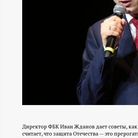
Н
-
и
н
ф
о
р
м
Директор ФБК Иван Жданов дает советы, как
а
считает, что защита Отечества — это прерога