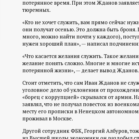
потерянное время. При этом Жданов заявляет
ц
тюремных.
и
«Кто не хочет служить, вам прямо сейчас нуж
они получат осенью. Это должна быть броня
много, можно найти почти у каждого), поступ
о
нужен хороший план», — написал подчиненны
н
«Что касается желания служить. Такое желан
желание понять сложно. Многие и многие исто
н
потерянной жизни», — делает вывод Жданов.
ы
Стоит отметить, что сам Иван Жданов не слу
уголовное дело об уклонении от прохождени
й
«борец с коррупцией» скрывался от армии. 
заявлял, что не получал повесток из военком
п
месту его прописки в Ненецком автономном о
проживал в Москве.
о
Другой сотрудник ФБК, Георгий Албуров, тоже
из Высшей школы экономики он раздобыл спра