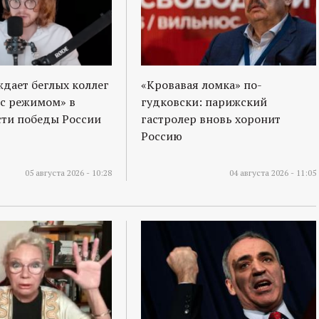
ждает беглых коллег
«Кровавая ломка» по-
 с режимом» в
гудковски: парижский
ти победы России
гастролер вновь хоронит
Россию
05 августа 2026 - 10:28
04 августа 2026 - 11:05