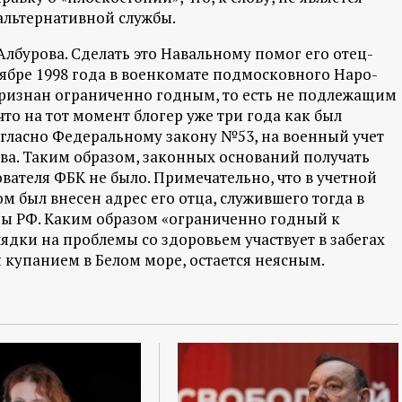
альтернативной службы.
лбурова. Сделать это Навальному помог его отец-
ябре 1998 года в военкомате подмосковного Наро-
ризнан ограниченно годным, то есть не подлежащим
что на тот момент блогер уже три года как был
огласно Федеральному закону №53, на военный учет
тва. Таким образом, законных оснований получать
ателя ФБК не было. Примечательно, что в учетной
 был внесен адрес его отца, служившего тогда в
ы РФ. Каким образом «ограниченно годный к
дки на проблемы со здоровьем участвует в забегах
 купанием в Белом море, остается неясным.