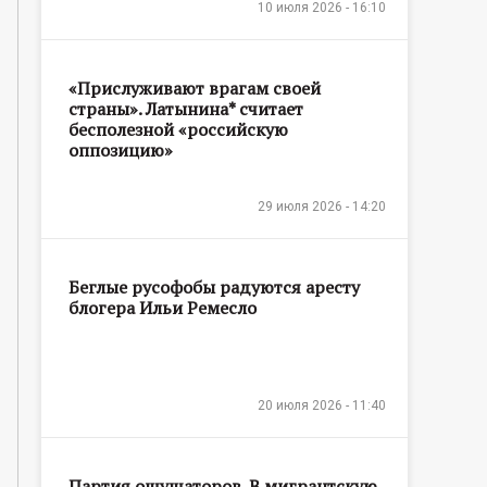
10 июля 2026 - 16:10
«Прислуживают врагам своей
страны». Латынина* считает
бесполезной «российскую
оппозицию»
29 июля 2026 - 14:20
Беглые русофобы радуются аресту
блогера Ильи Ремесло
20 июля 2026 - 11:40
Партия ощущаторов. В мигрантскую