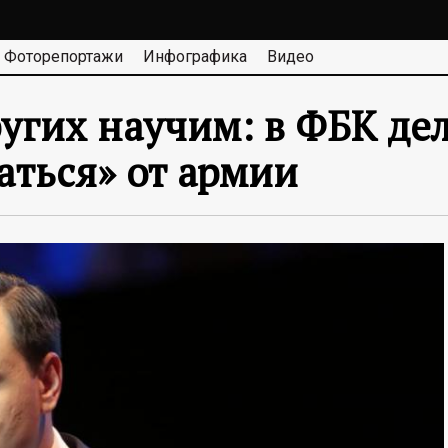
Фоторепортажи
Инфографика
Видео
ругих научим: в ФБК д
аться» от армии