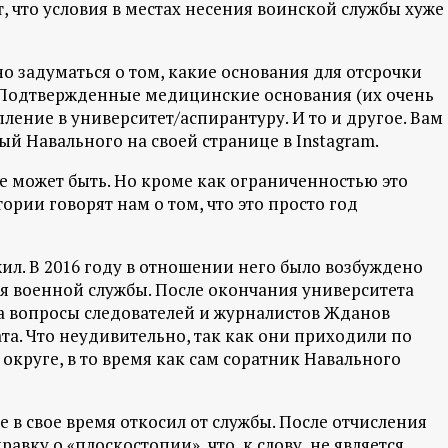
, что условия в местах несения воинской службы хуже
но задуматься о том, какие основания для отсрочки
. Подтвержденные медицинские основания (их очень
ление в университет/аспирантуру. И то и другое. Вам
й Навального на своей странице в Instagram.
ие может быть. Но кроме как ограниченностью это
рии говорят нам о том, что это просто год
жил. В 2016 году в отношении него было возбуждено
я военной службы. После окончания университета
На вопросы следователей и журналистов Жданов
ата. Что неудивительно, так как они приходили по
круге, в то время как сам соратник Навального
 в свое время откосил от службы. После отчисления
вку о «плоскостопии», что, к слову, не является