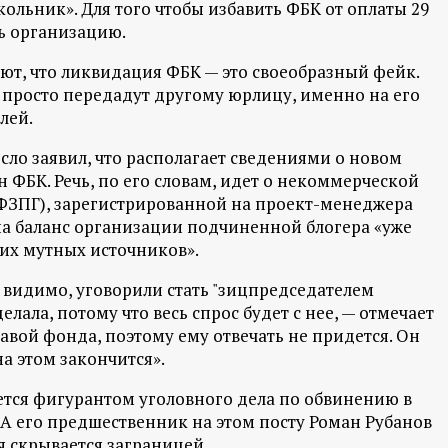
ольник». Для того чтобы избавить ФБК от оплаты 29
ь организацию.
ют, что ликвидация ФБК — это своеобразный фейк.
 просто передадут другому юрлицу, именно на его
лей.
ло заявил, что располагает сведениями о новом
 ФБК. Речь, по его словам, идет о некоммерческой
ФЗПГ), зарегистрированной на проект-менеджера
 на баланс организации подчиненной блогера «уже
гих мутных источников».
, видимо, уговорили стать "зицпредседателем
елала, потому что весь спрос будет с нее, — отмечает
главой фонда, поэтому ему отвечать не придется. Он
на этом закончится».
ся фигурантом уголовного дела по обвинению в
А его предшественник на этом посту Роман Рубанов
 скрывается заграницей.