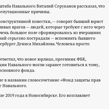
таба Навального Виталий Серуканов рассказал, что
 репутационные причины.
конструктивной повестки, — говорит бывший юрист
ливых врагов — людей, которые требуют с него через
чень большое поле сформировалось из вчерашних
твий серьезно пострадали — вспомнить бывшего
ербурге Дениса Михайлова. Человека просто
отметил, что новое юрлицо, преемник ФБК,
ации Навального могли заранее готовиться к тому,
 основного фонда.
ие в названии словосочетание «Фонд защиты прав
е Навального.
е 2019 года в Новосибирске. Его возглавляет