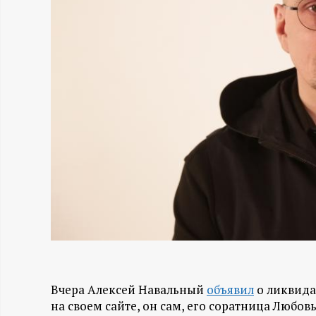
Н
-
и
н
ф
о
р
м
Вчера Алексей Навальный
объявил
о ликвида
а
на своем сайте, он сам, его соратница Любо