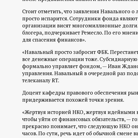
р
Стоит отметить, что заявления Навального о
т
просто испарится. Сотрудники фонда являют
организации висят многомиллионные долги. 
а
блогера, подчеркивает Ремесло. По его мне
для спасения финансов».
л
«Навальный просто забросит ФБК. Перестанет
все денежные операции тоже. Субсидиарную о
формально управляет фондом, — Иван Жданов
управления. Навальный в очередной раз подс
телеканалу RT.
Доцент кафедры правового обеспечения ры
придерживается похожей точки зрения.
«Жертвуя историей НКО, жертвуя идейными 
чтобы уйти от финансовых обязательств, — го
прекрасно понимает, что следующую НКО он 
часов. По сути, речь идет об обычной смене в