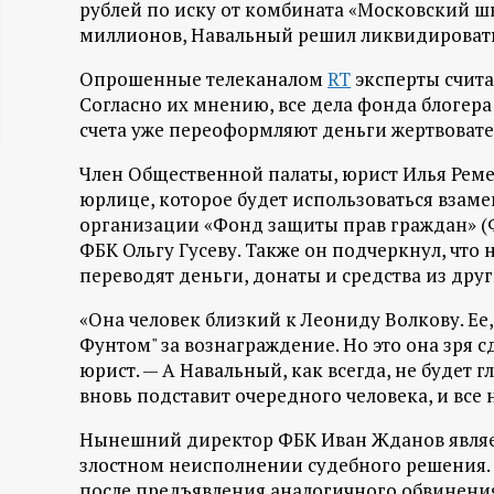
рублей по иску от комбината «Московский шк
ц
миллионов, Навальный решил ликвидироват
и
Опрошенные телеканалом
RT
эксперты счита
Согласно их мнению, все дела фонда блогера
счета уже переоформляют деньги жертвовате
о
Член Общественной палаты, юрист Илья Ремес
н
юрлице, которое будет использоваться взамен
организации «Фонд защиты прав граждан» (
н
ФБК Ольгу Гусеву. Также он подчеркнул, что
переводят деньги, донаты и средства из дру
ы
«Она человек близкий к Леониду Волкову. Ее
й
Фунтом" за вознаграждение. Но это она зря сд
юрист. — А Навальный, как всегда, не будет 
п
вновь подставит очередного человека, и все 
Нынешний директор ФБК Иван Жданов являет
о
злостном неисполнении судебного решения. 
после предъявления аналогичного обвинения