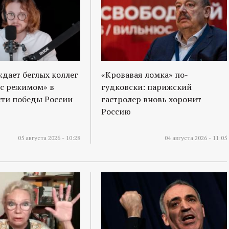
ждает беглых коллег
«Кровавая ломка» по-
 с режимом» в
гудковски: парижский
ти победы России
гастролер вновь хоронит
Россию
05 августа 2026 - 10:28
04 августа 2026 - 11:05