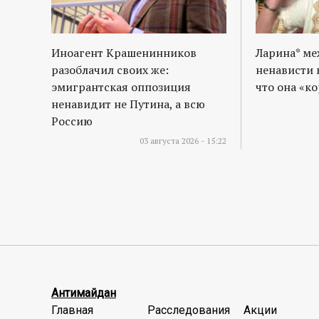
Иноагент Крашенинников
Ларина* м
разоблачил своих же:
ненависти 
эмигрантская оппозиция
что она «к
ненавидит не Путина, а всю
Россию
03 августа 2026 - 15:22
Антимайдан
Главная
Расследования
Акции