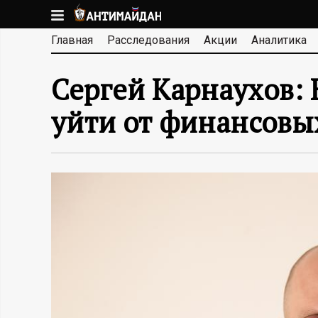
Перейти
к
А
Главная
Расследования
Акции
Аналитика
основному
содержанию
Н
Сергей Карнаухов:
Т
уйти от финансовы
И
М
А
Й
Д
А