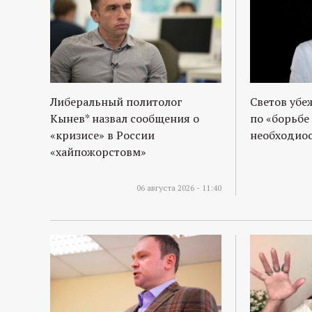
Либеральный политолог
Светов убе
Кынев* назвал сообщения о
по «борьбе
«кризисе» в России
необходиос
«хайпожорстовм»
06 августа 2026 - 11:40