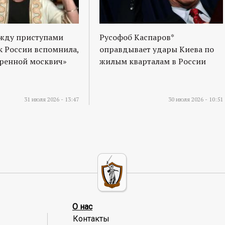
ежду приступами
Русофоб Каспаров*
к России вспомнила,
оправдывает удары Киева по
оренной москвич»
жилым кварталам в России
31 июля 2026 - 13:47
30 июля 2026 - 10:51
О нас
Контакты