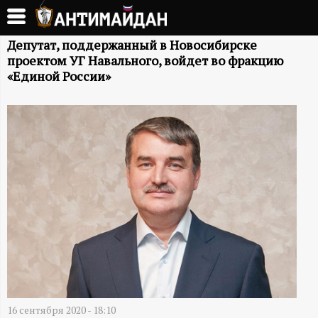
Перейти
к
А
основному
Депутат, поддержанный в Новосибирске
проектом УГ Навального, войдет во фракцию
содержанию
Н
«Единой России»
Т
И
М
А
Й
Д
16 сентября 2020 - 18:10