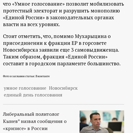
р
что «Умное голосование» позволит мобилизовать
протестный электорат и разрушить монополию
т
«Единой России» в законодательных органах
власти на всех уровнях.
а
Стоит отметить, что, помимо Мухарыцина о
присоединении к фракции ЕР в горсовете
л
Новосибирска заявили еще 3 самовыдвиженца.
Таким образом, фракция «Единой России»
составит в городском парламенте большинство.
Фото в заглавии статьи: Вконтакте
умное голосование
Новосибирск
единый день голосования
Либеральный политолог
Кынев* назвал сообщения о
«кризисе» в России