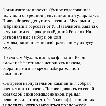
А
Н
Организаторы проекта «Умное голосование»
получили очередной репутационный удар. Так, в
Новосибирске депутат Александр Мухарыцин,
-
избранный в горсовет от УГ Навального, заявил о
вступлении во фракцию «Единой России». На
и
региональные выборы он шел
самовыдвиженцем по избирательному округу
н
№39.
ф
По словам Мухарыцина, во фракции ЕР он
сможет эффективнее исполнять наказы,
о
собранные им во время избирательной
кампании.
р
«Во время избирательной кампании я собрал
очень много наказов. Посовещавшись со своей
м
командой единомышленников, принял
решение: для того, чтобы более эффективно их
а
выполнять, нужно заручиться поддержкой