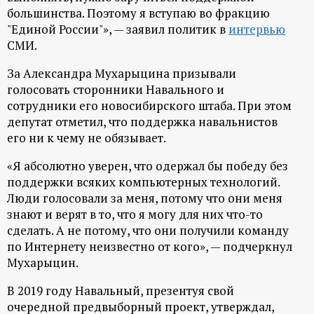
большинства. Поэтому я вступаю во фракцию
ц
"Единой России"», — заявил политик в
интервью
СМИ.
и
За Александра Мухарыцина призывали
о
голосовать сторонники Навального и
сотрудники его новосибирского штаба. При этом
н
депутат отметил, что поддержка навальнистов
его ни к чему не обязывает.
н
«Я абсолютно уверен, что одержал бы победу без
поддержки всяких компьютерных технологий.
ы
Люди голосовали за меня, потому что они меня
знают и верят в то, что я могу для них что-то
й
сделать. А не потому, что они получили команду
по Интернету неизвестно от кого», — подчеркнул
п
Мухарыцин.
о
В 2019 году Навальный, презентуя свой
очередной предвыборный проект, утверждал,