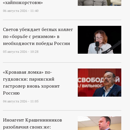
«хайпожорстовм»
06 августа 2026 - 11:40
Светов убеждает беглых коллег
по «борьбе с режимом» в
необходиости победы России
05 августа 2026 - 10:28
«Кровавая ломка» по-
гудковски: парижский
гастролер вновь хоронит
Россию
04 августа 2026 - 11:05
Иноагент Крашенинников
разоблачил своих же: