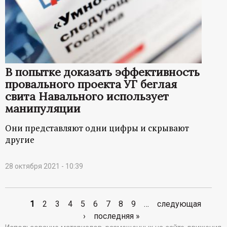
В попытке доказать эффективность
провального проекта УГ беглая
свита Навального использует
манипуляции
Они представляют одни цифры и скрывают
другие
28 октября 2021 - 10:39
1
2
3
4
5
6
7
8
9
…
следующая
С
›
последняя »