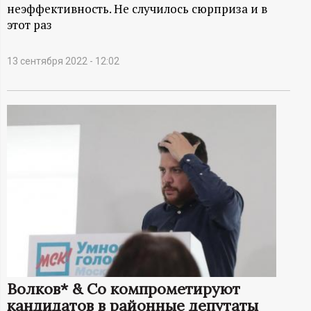
А
неэффективность. Не случилось сюрприза и в
этот раз
Н
-
13 сентября 2022 - 12:02
и
н
ф
о
р
м
Волков* & Co компрометируют
а
кандидатов в районные депутаты