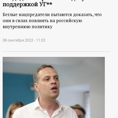
поддержкой УГ**
ц
Беглые нацпредатели пытаются доказать, что
и
они в силах повлиять на российскую
внутреннюю политику
о
08 сентября 2022 - 11:03
н
н
ы
й
п
о