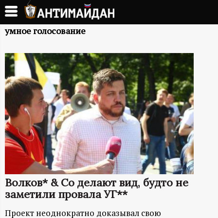
Перейти
к
А
основному
умное голосование
содержанию
Н
Т
И
М
А
Й
Волков* & Co делают вид, будто не
Д
заметили провала УГ**
Проект неоднократно доказывал свою