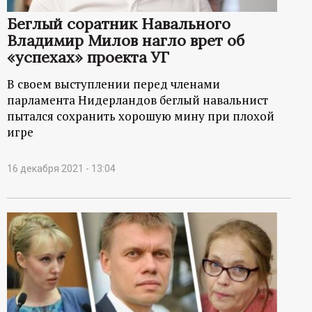
р
Беглый соратник Навального
Владимир Милов нагло врет об
т
«успехах» проекта УГ
а
В своем выступлении перед членами
парламента Нидерландов беглый навальнист
л
пытался сохранить хорошую мину при плохой
игре
16 декабря 2021 - 13:04