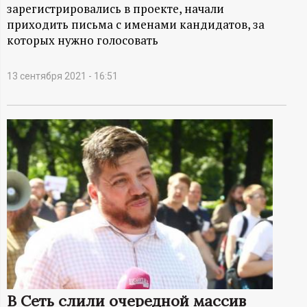
А
зарегистрировались в проекте, начали
приходить письма с именами кандидатов, за
Н
которых нужно голосовать
-
13 сентября 2021 - 16:51
и
н
ф
о
р
м
а
В Сеть слили очередной массив