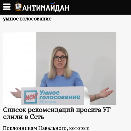
Перейти
к
А
основному
умное голосование
содержанию
Н
Т
И
М
А
Й
Список рекомендаций проекта УГ
Д
слили в Сеть
Поклонникам Навального, которые