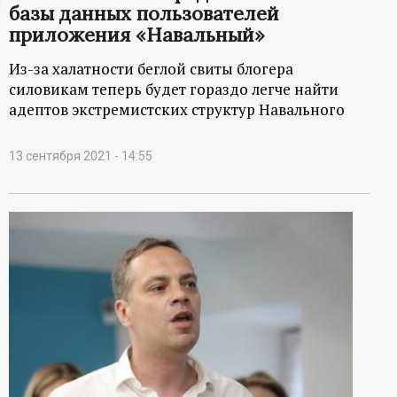
базы данных пользователей
ц
приложения «Навальный»
и
Из-за халатности беглой свиты блогера
силовикам теперь будет гораздо легче найти
о
адептов экстремистских структур Навального
н
13 сентября 2021 - 14:55
н
ы
й
п
о