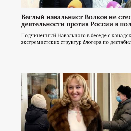
р
т
Беглый навальнист Волков не сте
деятельности против России в по
а
Подчиненный Навального в беседе с канадс
экстремистских структур блогера по дестаб
л