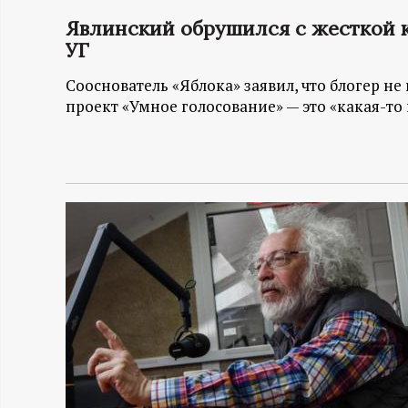
Явлинский обрушился с жесткой к
Н
УГ
-
Сооснователь «Яблока» заявил, что блогер не
проект «Умное голосование» — это «какая-то
и
н
ф
о
р
м
а