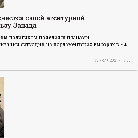
сняется своей агентурной
льзу Запада
ким политиком поделился планами
илизации ситуации на парламентских выборах в РФ
08 июля 2021 - 15:33