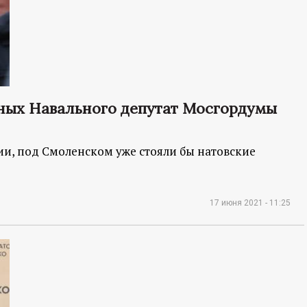
ных Навального депутат Мосгордумы
сии, под Смоленском уже стояли бы натовские
17 июня 2021 - 11:25