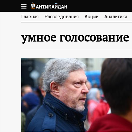
Перейти
к
А
Главная
Расследования
Акции
Аналитика
основному
содержанию
Н
умное голосование
Т
И
М
А
Й
Д
А