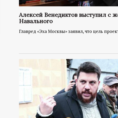
ц
Алексей Венедиктов выступил с ж
и
Навального
Главред «Эха Москвы» заявил, что цель проек
о
н
н
ы
й
п
о