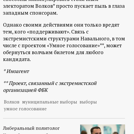
р
электоратом Волков* просто пускает пыль в глаза
западным спонсорам.
т
Однако своими действиями они только вредят
а
тем, кого «поддерживают». Связь с
экстремистскими структурами Навального, в том
числе с проектом «Умное голосование»**, может
л
обернуться волчьим билетом для любого
кандидата.
* Иноагент
** Проект, связанный с экстремистской
организацией ФБК
Волков
муниципальные выборы
выборы
умное голосование
Либеральный политолог