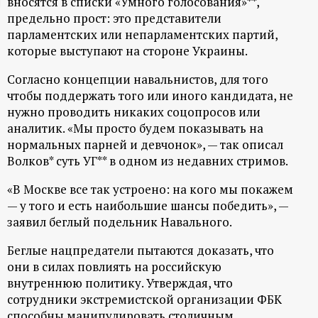
вносятся в списки «Умного голосования»**,
ц
предельно прост: это представители
парламентских или непарламентских партий,
которые выступают на стороне Украины.
и
Согласно концепции навальнистов, для того
о
чтобы поддержать того или иного кандидата, не
нужно проводить никаких соцопросов или
н
аналитик. «Мы просто будем показывать на
нормальных парней и девчонок», — так описал
н
Волков* суть УГ** в одном из недавних стримов.
ы
«В Москве все так устроено: на кого мы покажем
— у того и есть наибольшие шансы победить», —
й
заявил беглый подельник Навального.
Беглые нацпредатели пытаются доказать, что
п
они в силах повлиять на российскую
внутреннюю политику. Утверждая, что
о
сотрудники экстремистской организации ФБК
способны манипулировать столичным