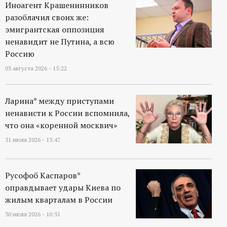
Иноагент Крашенинников
разоблачил своих же:
эмигрантская оппозиция
ненавидит не Путина, а всю
Россию
03 августа 2026 - 15:22
Ларина* между приступами
ненависти к России вспомнила,
что она «коренной москвич»
31 июля 2026 - 13:47
Русофоб Каспаров*
оправдывает удары Киева по
жилым кварталам в России
30 июля 2026 - 10:51