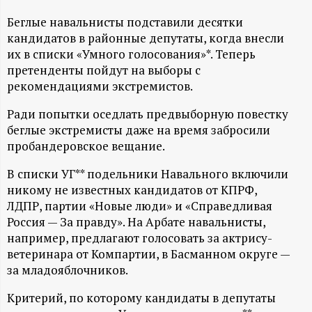
А
Беглые навальнисты подставили десятки
Н
кандидатов в районные депутаты, когда внесли
их в списки «Умного голосования»*. Теперь
-
претенденты пойдут на выборы с
рекомендациями экстремистов.
и
Ради попытки оседлать предвыборную повестку
н
беглые экстремисты даже на время забросили
пробандеровское вещание.
ф
В списки УГ** подельники Навального включили
никому не известных кандидатов от КПРФ,
о
ЛДПР, партии «Новые люди» и «Справедливая
Россия — За правду». На Арбате навальнисты,
р
например, предлагают голосовать за актрису-
ветеринара от Компартии, в Басманном округе —
м
за младояблочников.
а
Критерий, по которому кандидаты в депутаты