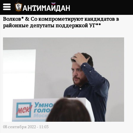
Перейти
к
А
основному
Волков* & Co компрометируют кандидатов в
районные депутаты поддержкой УГ**
содержанию
Н
Т
И
М
А
Й
Д
08 сентября 2022 - 11:03