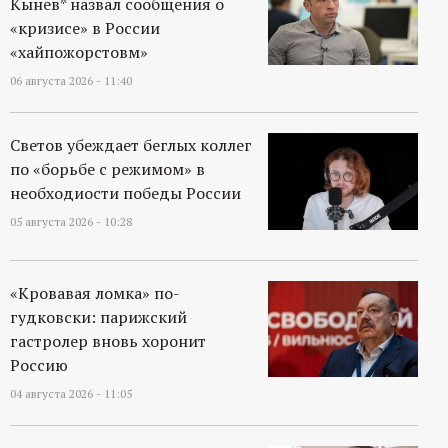
Кынев* назвал сообщения о
«кризисе» в России
«хайпожорстовм»
06 августа 2026 - 11:40
Светов убеждает беглых коллег
по «борьбе с режимом» в
необходиости победы России
05 августа 2026 - 10:28
«Кровавая ломка» по-
гудковски: парижский
гастролер вновь хоронит
Россию
04 августа 2026 - 11:05