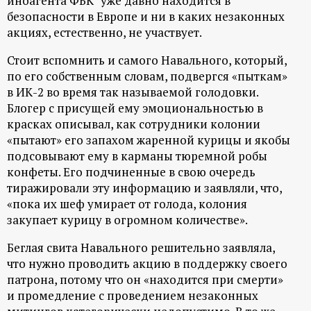
иноагента ФБК* уже давно находится в
р
безопасности в Европе и ни в каких незаконных
акциях, естественно, не участвует.
т
Стоит вспомнить и самого Навального, который,
а
по его собственным словам, подвергся «пыткам»
в ИК-2 во время так называемой голодовки.
л
Блогер с присущей ему эмоциональностью в
красках описывал, как сотрудники колонии
«пытают» его запахом жаренной курицы и якобы
подсовывают ему в карманы тюремной робы
конфеты. Его подчиненные в свою очередь
тиражировали эту информацию и заявляли, что,
«пока их шеф умирает от голода, колония
закупает курицу в огромном количестве».
Беглая свита Навального решительно заявляла,
что нужно проводить акцию в поддержку своего
патрона, потому что он «находится при смерти»
и промедление с проведением незаконных