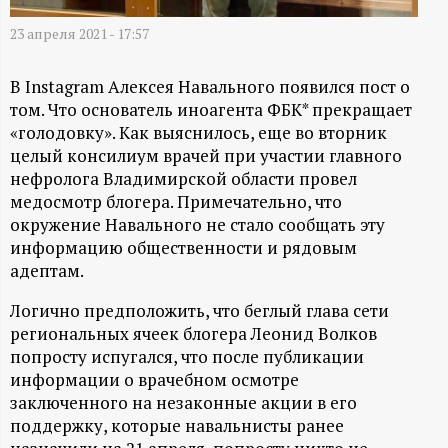
А
23 апреля 2021 - 17:57
Н
В Instagram Алексея Навального появился пост о
-
том. Что основатель иноагента ФБК* прекращает
«голодовку». Как выяснилось, еще во вторник
и
целый консилиум врачей при участии главного
нефролога Владимирской области провел
н
медосмотр блогера. Примечательно, что
окружение Навального не стало сообщать эту
ф
информацию общественности и рядовым
адептам.
о
Логично предположить, что беглый глава сети
р
региональных ячеек блогера Леонид Волков
попросту испугался, что после публикации
м
информации о врачебном осмотре
заключенного на незаконные акции в его
а
поддержку, которые навальнисты ранее