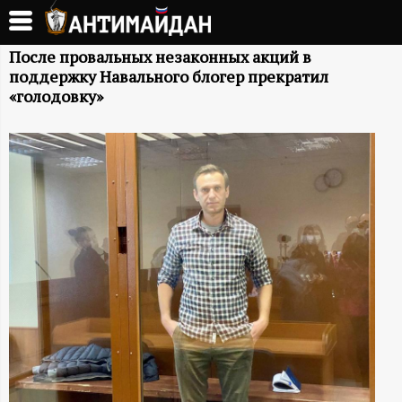
Перейти
к
А
основному
После провальных незаконных акций в
поддержку Навального блогер прекратил
содержанию
Н
«голодовку»
Т
И
М
А
Й
Д