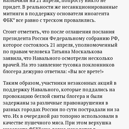
назначили на 21 апреля, попросту никто не
придет. В реальности же несанкционированные
ц
митинги в поддержку основателя иноагента
ФБК* все равно с треском провалились.
и
Стоит отметить, что после оглашения послания
о
президента России Федеральному собранию РФ,
которое состоялось 21 апреля, уполномоченный
н
по правам человека Татьяна Москалькова
заявила, что Навального осмотрели несколько
н
врачей. На это заявление тусовка поклонников
блогера дежурно ответила: «Вы все врете!»
ы
Таким образом, участники незаконных акций в
поддержку Навального, которые поддались на
й
провокацию беглой свиты блогера и были
задержаны за различные правонарушения в
п
разных городах России по сути пострадали ни за
что. Их в очередной раз топорно использовали в
о
качестве пушечного мяса. При этом верхушка