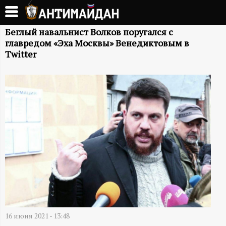
Перейти
к
А
основному
Беглый навальнист Волков поругался с
главредом «Эха Москвы» Венедиктовым в
содержанию
Н
Twitter
Т
И
М
А
Й
Д
16 июня 2021 - 13:48