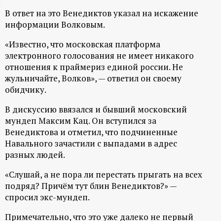
ц
В ответ на это Венедиктов указал на искажение
информации Волковым.
и
«Известно, что московская платформа
электронного голосования не имеет никакого
о
отношения к праймериз единой россии. Не
жульничайте, Волков», — ответил он своему
н
обидчику.
н
В дискуссию ввязался и бывший московский
мундеп Максим Кац. Он вступился за
ы
Венедиктова и отметил, что подчиненные
Навального зачастили с выпадами в адрес
й
разных людей.
«Слушай, а не пора ли перестать прыгать на всех
п
подряд? Причём тут блин Венедиктов?» —
спросил экс-мундеп.
о
Примечательно, что это уже далеко не первый