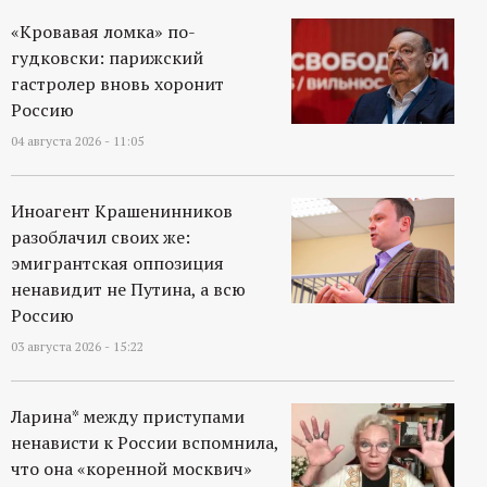
«Кровавая ломка» по-
гудковски: парижский
гастролер вновь хоронит
Россию
04 августа 2026 - 11:05
Иноагент Крашенинников
разоблачил своих же:
эмигрантская оппозиция
ненавидит не Путина, а всю
Россию
03 августа 2026 - 15:22
Ларина* между приступами
ненависти к России вспомнила,
что она «коренной москвич»