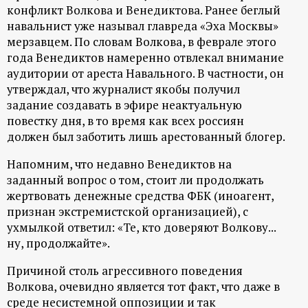
р
конфликт Волкова и Венедиктова. Ранее беглый
навальнист уже называл главреда «Эха Москвы»
т
мерзавцем. По словам Волкова, в феврале этого
года Венедиктов намеренно отвлекал внимание
а
аудитории от ареста Навального. В частности, он
утверждал, что журналист якобы получил
задание создавать в эфире неактуальную
л
повестку дня, в то время как всех россиян
должен был заботить лишь арестованный блогер.
Напомним, что недавно Венедиктов на
заданный вопрос о том, стоит ли продолжать
жертвовать денежные средства ФБК (иноагент,
признан экстремистской организацией), с
ухмылкой ответил: «Те, кто доверяют Волкову...
ну, продолжайте».
Причиной столь агрессивного поведения
Волкова, очевидно является тот факт, что даже в
среде несистемной оппозиции и так