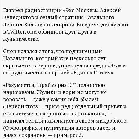
А
Главред радиостанции «Эхо Москвы» Алексей
Н
Венедиктов и беглый соратник Навального
Леонид Волков повздорили. Во время дискуссии
-
в Twitter, они обвинили друг друга в
жульничестве.
и
Спор начался с того, что подчиненный
н
Навального, который уже несколько лет
скрывается в Европе, упрекнул главреда «Эха» в
ф
сотрудничестве с партией «Единая Россия».
«Разумеется, "праймериз ЕР" полностью
о
нарисованы. Жулики и воры не могут не
воровать — даже у самих себя. @aavst
р
(Венедиктову — прим. ред.) отдельный привет и
его системе электронных голосований», —
м
написал беглый навальнист в своем микроблоге.
(Орфография и пунктуация авторов здесь и
а
далее сохранены — прим. ред.).