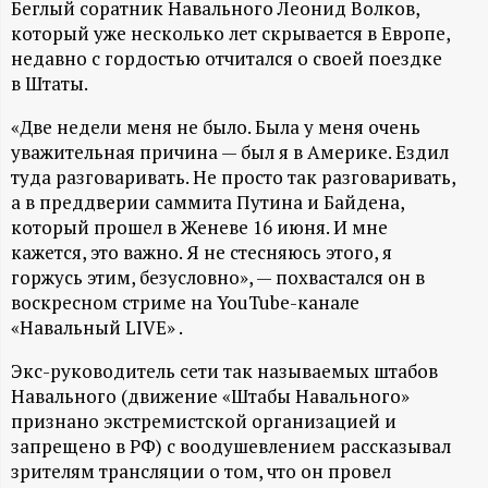
А
Беглый соратник Навального Леонид Волков,
который уже несколько лет скрывается в Европе,
Н
недавно с гордостью отчитался о своей поездке
в Штаты.
-
«Две недели меня не было. Была у меня очень
и
уважительная причина — был я в Америке. Ездил
туда разговаривать. Не просто так разговаривать,
н
а в преддверии саммита Путина и Байдена,
который прошел в Женеве 16 июня. И мне
кажется, это важно. Я не стесняюсь этого, я
ф
горжусь этим, безусловно», — похвастался он в
воскресном стриме на YouTube-канале
о
«Навальный LIVE» .
р
Экс-руководитель сети так называемых штабов
Навального (движение «Штабы Навального»
м
признано экстремистской организацией и
запрещено в РФ) с воодушевлением рассказывал
а
зрителям трансляции о том, что он провел