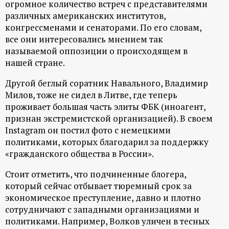
огромное количество встреч с представителями
ц
различных американских институтов,
конгрессменами и сенаторами. По его словам,
и
все они интересовались мнением так
называемой оппозиции о происходящем в
о
нашей стране.
Другой беглый соратник Навального, Владимир
н
Милов, тоже не сидел в Литве, где теперь
проживает большая часть элиты ФБК (иноагент,
н
признан экстремистской организацией). В своем
Instagram он постил фото с немецкими
ы
политиками, которых благодарил за поддержку
«гражданского общества в России».
й
Стоит отметить, что подчиненные блогера,
п
который сейчас отбывает тюремный срок за
экономическое преступление, давно и плотно
о
сотрудничают с западными организациями и
политиками. Например, Волков уличен в тесных