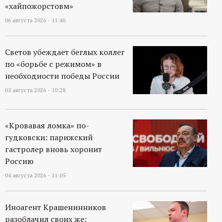
«хайпожорстовм»
06 августа 2026 - 11:40
Светов убеждает беглых коллег
по «борьбе с режимом» в
необходиости победы России
05 августа 2026 - 10:28
«Кровавая ломка» по-
гудковски: парижский
гастролер вновь хоронит
Россию
04 августа 2026 - 11:05
Иноагент Крашенинников
разоблачил своих же: