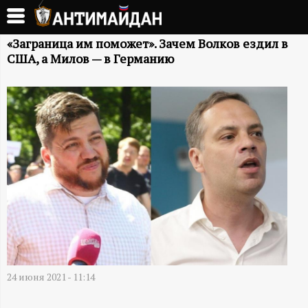
Перейти
к
А
основному
«Заграница им поможет». Зачем Волков ездил в
США, а Милов — в Германию
содержанию
Н
Т
И
М
А
Й
Д
24 июня 2021 - 11:14