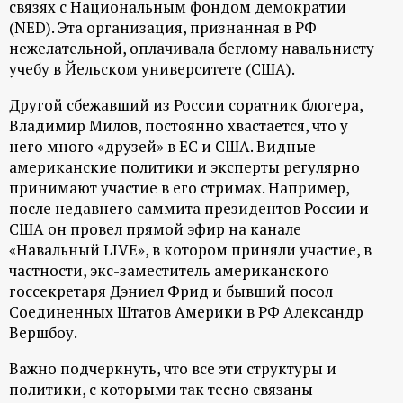
связях с Национальным фондом демократии
р
(NED). Эта организация, признанная в РФ
нежелательной, оплачивала беглому навальнисту
т
учебу в Йельском университете (США).
а
Другой сбежавший из России соратник блогера,
Владимир Милов, постоянно хвастается, что у
л
него много «друзей» в ЕС и США. Видные
американские политики и эксперты регулярно
принимают участие в его стримах. Например,
после недавнего саммита президентов России и
США он провел прямой эфир на канале
«Навальный LIVE», в котором приняли участие, в
частности, экс-заместитель американского
госсекретаря Дэниел Фрид и бывший посол
Соединенных Штатов Америки в РФ Александр
Вершбоу.
Важно подчеркнуть, что все эти структуры и
политики, с которыми так тесно связаны