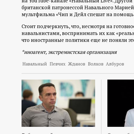
на YouTube-канале «Навальный Live». Другой
р
британской патронессой Навального Марией 
мультфильма «Чип и Дейл спешат на помощь
т
Стоит подчеркнуть, что, несмотря на готовн
а
навальнистами, воспринимать их как «реальн
что иностранные политики еще не поняли это
л
*иноагент, экстремистская организация
Навальный
Певчих
Жданов
Волков
Албуров