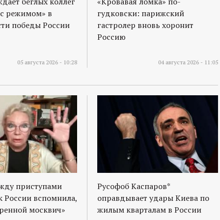
ждает беглых коллег
«Кровавая ломка» по-
 с режимом» в
гудковски: парижский
ти победы России
гастролер вновь хоронит
Россию
05 августа 2026 - 10:28
04 августа 2026 - 11:05
ежду приступами
Русофоб Каспаров*
к России вспомнила,
оправдывает удары Киева по
оренной москвич»
жилым кварталам в России