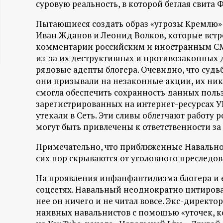
суровую реальность, в которой беглая свита
ц
Пытающиеся создать образ «угрозы Кремлю»
и
Иван Жданов и Леонид Волков, которые вст
комментарии российским и иностранным СМИ
из-за их деструктивных и противозаконных
о
рядовые адепты блогера. Очевидно, что судь
они призывали на незаконные акции, их нико
н
смогла обеспечить сохранность данных поль
зарегистрированных на интернет-ресурсах 
н
утекали в Сеть. Эти сливы облегчают работу 
могут быть привлечены к ответственности за
ы
Примечательно, что приближенные Навальног
й
сих пор скрываются от уголовного преследов
На проявления инфанфантилизма блогера и е
п
соцсетях. Навальный неоднократно цитирова
нее он ничего и не читал вовсе. Экс-директ
о
наивных навальнистов с помощью «уточек, к