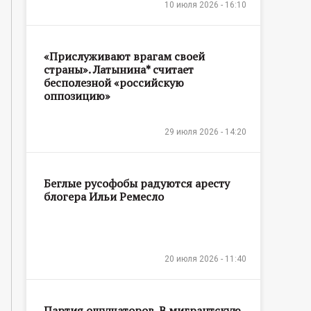
10 июля 2026 - 16:10
«Прислуживают врагам своей
страны». Латынина* считает
бесполезной «российскую
оппозицию»
29 июля 2026 - 14:20
Беглые русофобы радуются аресту
блогера Ильи Ремесло
20 июля 2026 - 11:40
Партия ощущаторов. В мигрантскую