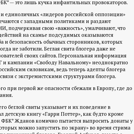
 ФБК* — это лишь кучка инфантильных провокаторов.
 и единоличных «лидеров российской оппозиции»
речаются с западными политиками и раздают
, подчеркивая свою «важность», умалчивают, что
 действий на скамье подсудимых оказываются
ба и безопасность обычных сторонников, которых
гда не заботили. Беглая свита блогера даже не
зователей своих сайтов. Персональная информация
УГ и кампании «Свободу Навальному» неоднократно
российским силовикам, ведь теперь адепты блогера
 связи с экстремистскими структурами блогера.
о при первой же опасности сбежали в Европу, где до
ания.
го беглой свиты указывает и их поведение в
л детскую книгу «Гарри Поттер», как будто кроме
ор ФБК* Жданов комично пытается выпросить донаты у
оторых можно запустить по экрану» во время стрима