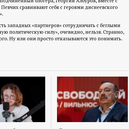
 подчиненный блогера, Георгий Албуров, вместе с
Певчих сравнивают себя с героями диснеевского
».
ость западных «партнеров» сотрудничать с беглыми
ую политическую силу», очевидно, нельзя. Странно,
го. Ну или они просто отказываются это понимать.