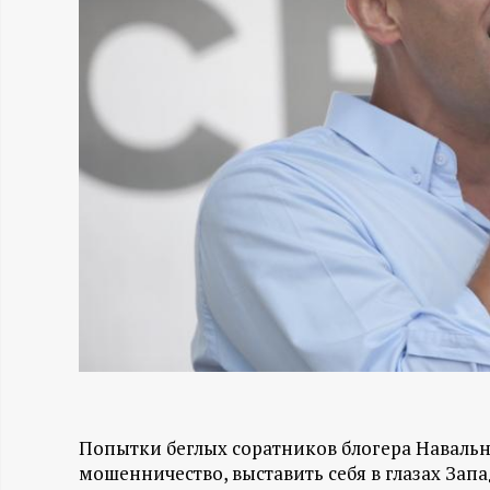
Н
-
и
н
ф
о
р
м
Попытки беглых соратников блогера Навальн
а
мошенничество, выставить себя в глазах Зап