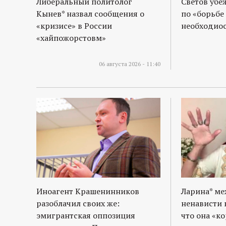
Либеральный политолог
Светов убе
Кынев* назвал сообщения о
по «борьбе
«кризисе» в России
необходиос
«хайпожорстовм»
06 августа 2026 - 11:40
Иноагент Крашенинников
Ларина* м
разоблачил своих же:
ненависти 
эмигрантская оппозиция
что она «к