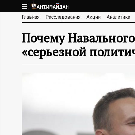
Перейти
к
А
Главная
Расследования
Акции
Аналитика
основному
содержанию
Н
Почему Навального 
Т
«серьезной полити
И
М
А
Й
Д
А