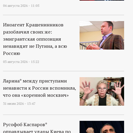
04 августа 2026 - 11:05
Иноагент Крашенинников
разоблачил своих же:
эмигрантская оппозиция
ненавидит не Путина, а всю
Россию
03 августа 2026 - 15:22
Ларина* между приступами
ненависти к России вспомнила,
что она «коренной москвич»
31 июля 2026 - 13:47
Русофоб Каспаров*
оправдывает удары Киева по