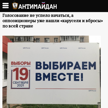
Перейти
к
А
основному
Голосование не успело начаться, а
оппозиционеры уже нашли «карусели и вбросы»
содержанию
Н
по всей стране
Т
И
М
А
Й
Д