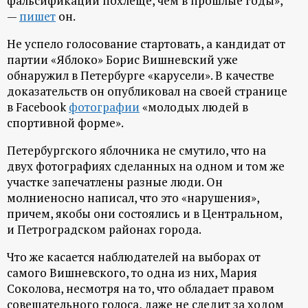
фальсификации похлеще, чем в прошлые годы»,
р
—
пишет
он.
т
Не успело голосование стартовать, а кандидат от
партии «Яблоко» Борис Вишневский уже
а
обнаружил в Петербурге «карусели». В качестве
доказательств он опубликовал на своей странице
л
в Facebook
фотографии
«молодых людей в
спортивной форме».
Петербургского яблочника не смутило, что на
двух фотографиях сделанных на одном и том же
участке запечатлены разные люди. Он
молниеносно написал, что это «нарушения»,
причем, якобы они состоялись и в Центральном,
и Петроградском районах города.
Что же касается наблюдателей на выборах от
самого Вишневского, то одна из них, Мария
Соколова, несмотря на то, что обладает правом
совещательного голоса, даже не следит за ходом