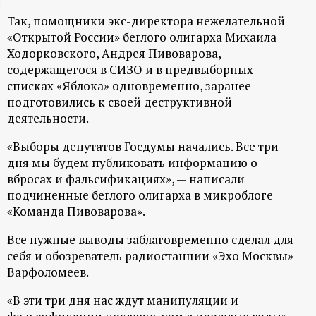
ц
Так, помощники экс-директора нежелательной
«Открытой России» беглого олигарха Михаила
и
Ходорковского, Андрея Пивоварова,
содержащегося в СИЗО и в предвыборных
о
списках «Яблока» одновременно, заранее
подготовились к своей деструктивной
деятельности.
н
«Выборы депутатов Госдумы начались. Все три
н
дня мы будем публиковать информацию о
вбросах и фальсификациях», — написали
ы
подчиненные беглого олигарха в микроблоге
«Команда Пивоварова».
й
Все нужные выводы заблаговременно сделал для
п
себя и обозреватель радиостанции «Эхо Москвы»
Варфоломеев.
о
«В эти три дня нас ждут манипуляции и