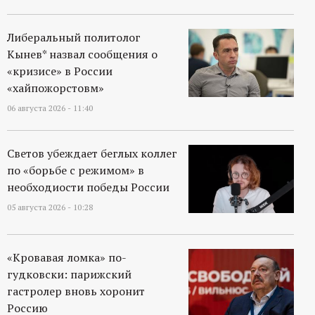
Либеральный политолог
Кынев* назвал сообщения о
«кризисе» в России
«хайпожорстовм»
06 августа 2026 - 11:40
Светов убеждает беглых коллег
по «борьбе с режимом» в
необходиости победы России
05 августа 2026 - 10:28
«Кровавая ломка» по-
гудковски: парижский
гастролер вновь хоронит
Россию