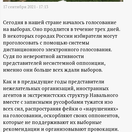
А
17 сентября 2021 - 17:13
Н
Сегодня в нашей стране началось голосование
-
на выборах. Оно продлится в течение трех дней.
В некоторых городах России избиратели могут
и
проголосовать с помощью системы
дистанционного электронного голосования.
н
Судя по невероятной активности
представителей несистемной оппозиции,
ф
именно они больше всех ждали выборов.
Как и в предыдущие годы представители
о
нежелательных организаций, иностранных
агентов и экстремистских структур Навального
р
вместе с записными русофобами тужатся изо
всех сил, распространяя фейки о «нарушениях»
м
на голосовании, оскорбляют своих оппонентов,
которые не поддерживают их выборные
а
рекомендации и организовывают провокации.