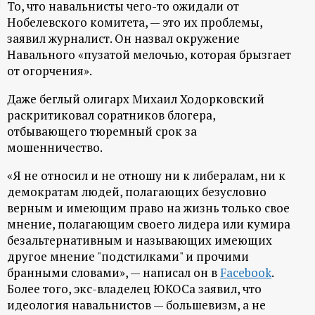
То, что навальнисты чего-то ожидали от
ц
Нобелевского комитета, — это их проблемы,
заявил журналист. Он назвал окружение
и
Навального «пузатой мелочью, которая брызгает
от огорчения».
о
Даже беглый олигарх Михаил Ходорковский
раскритиковал соратников блогера,
н
отбывающего тюремный срок за
мошенничество.
н
«Я не относил и не отношу ни к либералам, ни к
ы
демократам людей, полагающих безусловно
верным и имеющим право на жизнь только свое
й
мнение, полагающим своего лидера или кумира
безальтернативным и называющих имеющих
п
другое мнение "подстилками" и прочими
бранными словами», — написал он в
Facebook
.
о
Более того, экс-владелец ЮКОСа заявил, что
идеология навальнистов — большевизм, а не