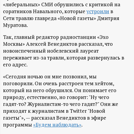
А
«либеральных» СМИ обрушились с критикой на
соратников Навального, которые
устроили
в
Н
Сети травлю главреда «Новой газеты» Дмитрия
Муратова.
-
Так, главный редактор радиостанции «Эхо
и
Москвы» Алексей Венедиктов рассказал, что
новоиспеченный нобелевский лауреат
н
переживает из-за травли, которая развернулась в
его адрес.
ф
«Сегодня ночью он мне позвонил, мы
поговорили. Он очень расстроен тем хейтом,
о
который на него обрушился. Он понимает его
природу, естественно, но говорит: "Ну чего
р
гадят-то? Журналистам-то чего гадят?" Они же
приходят к журналистам в Twitter "Новой
м
газеты"», — рассказал Венедиктов в эфире
программы
«Будем наблюдать»
.
а