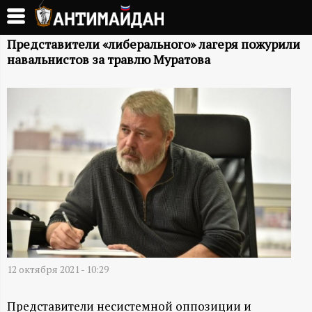
Перейти
к
А
основному
​​Представители «либерального» лагеря пожурили
навальнистов за травлю Муратова
содержанию
Н
Т
И
М
А
Й
12 октября 2021 - 10:29
Д
Представители несистемной оппозиции и