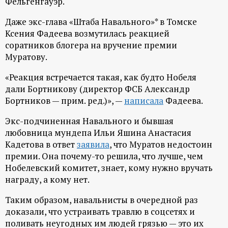
Фельгенгауэр.
Даже экс-глава «Штаба Навального»* в Томске
Ксения Фадеева возмутилась реакцией
соратников блогера на вручение премии
Муратову.
«Реакция встречается такая, как будто Нобеля
дали Бортникову (директор ФСБ Александр
Бортников — прим. ред.)», —
написала
Фадеева.
Экс-подчиненная Навального и бывшая
любовница мундепа Ильи Яшина Анастасия
Кадетова в ответ
заявила
, что Муратов недостоин
премии. Она почему-то решила, что лучше, чем
Нобелевский комитет, знает, кому нужно вручать
награду, а кому нет.
Таким образом, навальнисты в очередной раз
доказали, что устраивать травлю в соцсетях и
поливать неугодных им людей грязью — это их