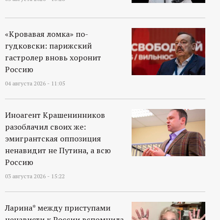
«Кровавая ломка» по-
гудковски: парижский
гастролер вновь хоронит
Россию
04 августа 2026 - 11:05
Иноагент Крашенинников
разоблачил своих же:
эмигрантская оппозиция
ненавидит не Путина, а всю
Россию
03 августа 2026 - 15:22
Ларина* между приступами
ненависти к России вспомнила,