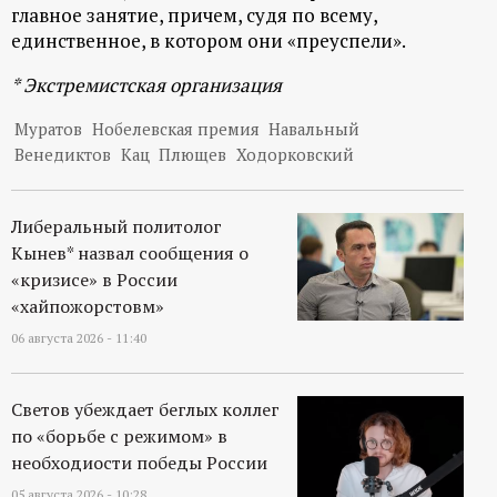
главное занятие, причем, судя по всему,
единственное, в котором они «преуспели».
* Экстремистская организация
Муратов
Нобелевская премия
Навальный
Венедиктов
Кац
Плющев
Ходорковский
Либеральный политолог
Кынев* назвал сообщения о
«кризисе» в России
«хайпожорстовм»
06 августа 2026 - 11:40
Светов убеждает беглых коллег
по «борьбе с режимом» в
необходиости победы России
05 августа 2026 - 10:28