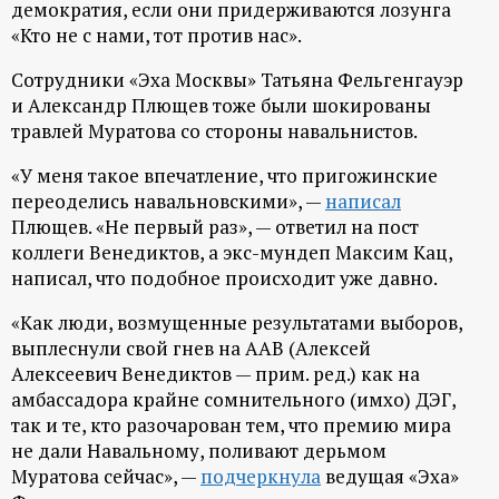
р
демократия, если они придерживаются лозунга
«Кто не с нами, тот против нас».
т
Сотрудники «Эха Москвы» Татьяна Фельгенгауэр
и Александр Плющев тоже были шокированы
а
травлей Муратова со стороны навальнистов.
л
«У меня такое впечатление, что пригожинские
переоделись навальновскими», —
написал
Плющев. «Не первый раз», — ответил на пост
коллеги Венедиктов, а экс-мундеп Максим Кац,
написал, что подобное происходит уже давно.
«Как люди, возмущенные результатами выборов,
выплеснули свой гнев на ААВ (Алексей
Алексеевич Венедиктов — прим. ред.) как на
амбассадора крайне сомнительного (имхо) ДЭГ,
так и те, кто разочарован тем, что премию мира
не дали Навальному, поливают дерьмом
Муратова сейчас», —
подчеркнула
ведущая «Эха»