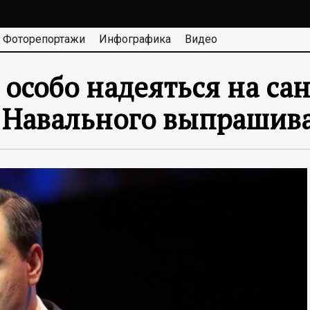
Фоторепортажи
Инфографика
Видео
особо надеяться на са
 Навального выпрашива