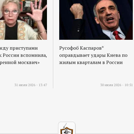
ежду приступами
Русофоб Каспаров*
к России вспомнила,
оправдывает удары Киева по
оренной москвич»
жилым кварталам в России
31 июля 2026 - 13:47
30 июля 2026 - 10:51