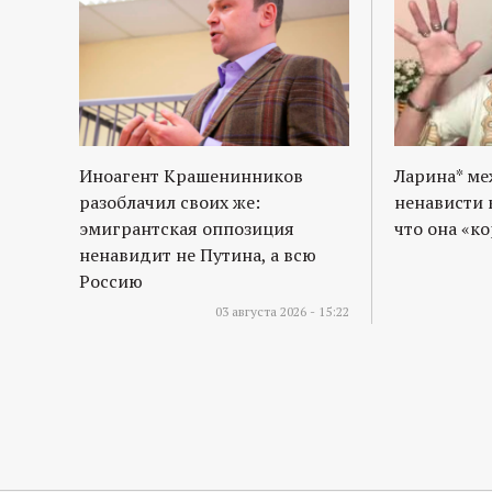
Иноагент Крашенинников
Ларина* м
разоблачил своих же:
ненависти 
эмигрантская оппозиция
что она «к
ненавидит не Путина, а всю
Россию
03 августа 2026 - 15:22