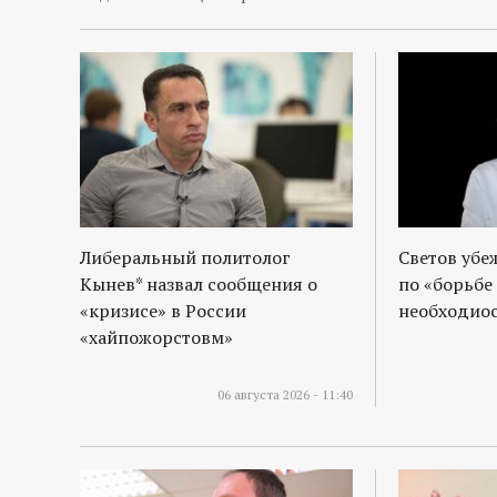
р
т
а
л
Либеральный политолог
Светов убе
Кынев* назвал сообщения о
по «борьбе
«кризисе» в России
необходиос
«хайпожорстовм»
06 августа 2026 - 11:40