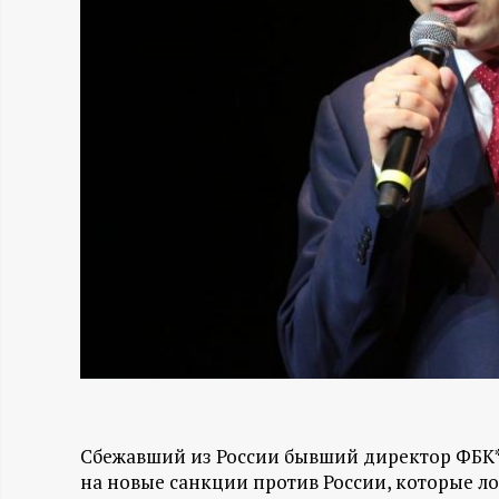
Н
-
и
н
ф
о
р
м
Сбежавший из России бывший директор ФБК*
а
на новые санкции против России, которые л