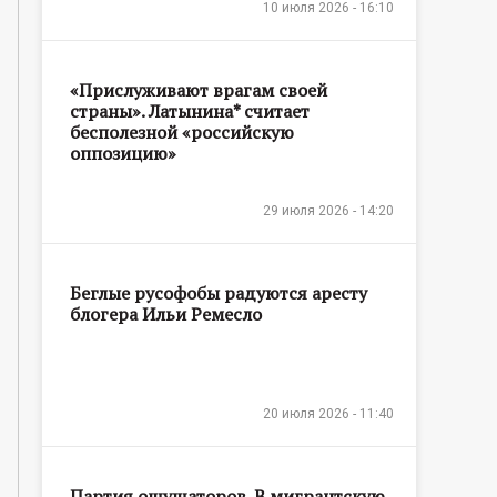
10 июля 2026 - 16:10
«Прислуживают врагам своей
страны». Латынина* считает
бесполезной «российскую
оппозицию»
29 июля 2026 - 14:20
Беглые русофобы радуются аресту
блогера Ильи Ремесло
20 июля 2026 - 11:40
Партия ощущаторов. В мигрантскую