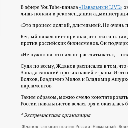
ц
В эфире YouTube-канала
«Навальный LIVE»
он
лишь попали в рекомендации администраци
и
«Это процесс долгий, длительный. Не очень п
о
Беглый навальнист признал, что эти санкции,
против российских бизнесменов. Он подчеркн
н
«Не нужно на это сильно рассчитывать», — от
н
Судя по всему, Жданов расписался в том, что
Запада санкций против нашей страны. И это 
ы
Волков, Владимир Милов и Владимир Ашурк
парламентов.
й
Таким образом, можно смело констатировать,
п
России навальнистов велась зря и оказалась
* Экстремистская организация
о
Жданов
санкции против России
Навальный
Вол