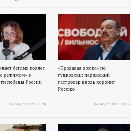
ждает беглых коллег
«Кровавая ломка» по-
 с режимом» в
гудковски: парижский
ти победы России
гастролер вновь хоронит
Россию
05 августа 2026 - 10:28
04 августа 2026 - 11:05