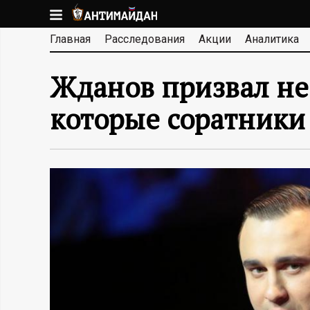
Перейти
к
А
Главная
Расследования
Акции
Аналитика
основному
содержанию
Н
Жданов призвал не 
Т
которые соратники
И
М
А
Й
Д
А