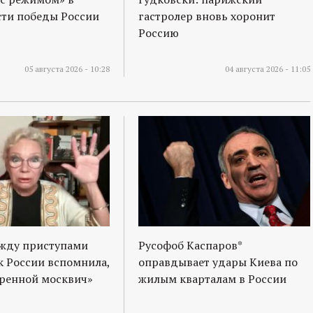
ти победы России
гастролер вновь хоронит
Россию
05 августа 2026 - 10:28
04 августа 2026 - 11:05
ежду приступами
Русофоб Каспаров*
к России вспомнила,
оправдывает удары Киева по
оренной москвич»
жилым кварталам в России