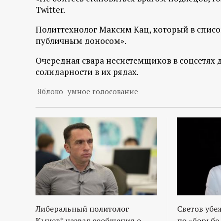
р
Twitter.
т
Политтехнолог Максим Кац, который в списо
публичным доносом».
а
Очередная свара несистемщиков в соцсетях 
солидарности в их рядах.
л
Яблоко
умное голосование
Либеральный политолог
Светов убе
Кынев* назвал сообщения о
по «борьбе