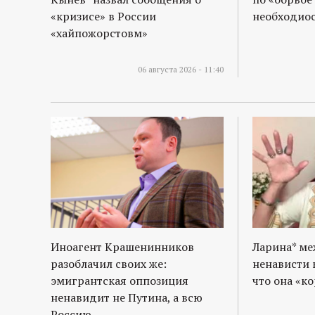
«кризисе» в России
необходиос
«хайпожорстовм»
06 августа 2026 - 11:40
Иноагент Крашенинников
Ларина* м
разоблачил своих же:
ненависти 
эмигрантская оппозиция
что она «к
ненавидит не Путина, а всю
Россию