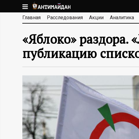
Перейти
к
А
Главная
Расследования
Акции
Аналитика
основному
содержанию
Н
«Яблоко» раздора. 
Т
публикацию списко
И
М
А
Й
Д
А