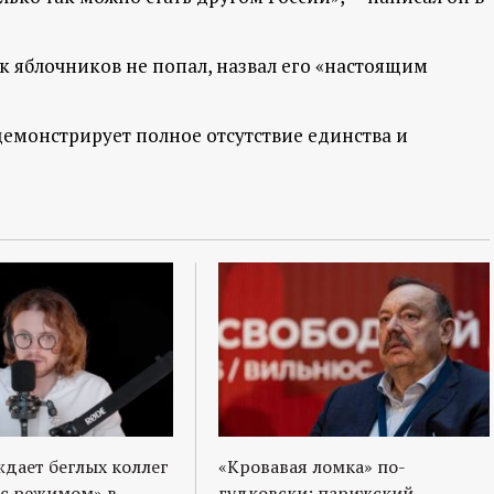
к яблочников не попал, назвал его «настоящим
демонстрирует полное отсутствие единства и
ждает беглых коллег
«Кровавая ломка» по-
 с режимом» в
гудковски: парижский