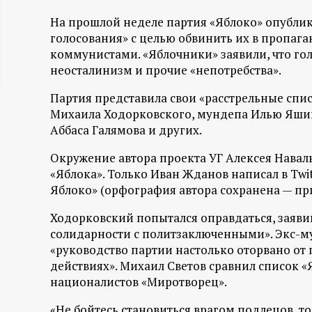
ц
На прошлой неделе партия «Яблоко» опублик
голосования» с целью обвинить их в пропаг
и
коммунистами. «Яблочники» заявили, что г
неосталинизм и прочие «непотребства».
о
Партия представила свои «расстрельные спис
Михаила Ходорковского, мундепа Илью Яшин
н
Аббаса Галямова и других.
н
Окружение автора проекта УГ Алексея Навал
«Яблока». Только Иван Жданов написал в Twit
ы
Яблоко» (орфография автора сохранена — при
й
Ходорковский попытался оправдаться, заявив
солидарности с политзаключенными». Экс-м
п
«руководство партии настолько оторвано от 
действиях». Михаил Светов сравнил список 
националистов «Миротворец».
о
«Не бойтесь становиться врагом подлецов, то