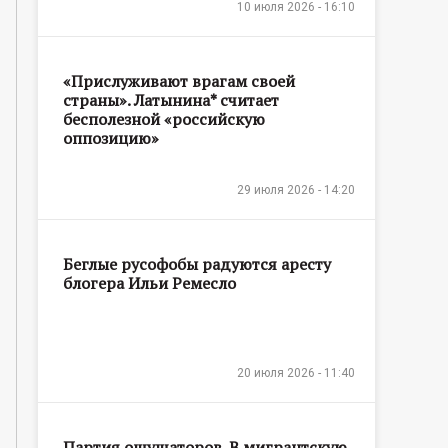
10 июля 2026 - 16:10
«Прислуживают врагам своей
страны». Латынина* считает
бесполезной «российскую
оппозицию»
29 июля 2026 - 14:20
Беглые русофобы радуются аресту
блогера Ильи Ремесло
20 июля 2026 - 11:40
Партия ощущаторов. В мигрантскую