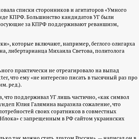
овала списки сторонников и агитаторов «Умного
анде КПРФ. Большинство кандидатов УГ были
олосующие за КПРФ поддерживают реваншизм,
ки», которые включают, например, беглого олигарха
а, либертарианца Михаила Светова, политолога
ьного практически не отреагировало на выпад
ter, что ему «не интересно писать в тысячный раз про
м. ред.).
, что поддерживал УГ лишь частично, «как символ
ундеп Юлия Галямина выразила сожаление, что
потребностей своих соратников в совместных
«Яблока» с запрещенным в РФ сайтом украинских
лько так можно стать другом России», — написал он в