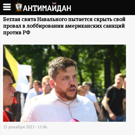
Перейти
к
А
основному
Беглая свита Навального пытается скрыть свой
провал в лоббировании американских санкций
содержанию
Н
против РФ
Т
И
М
А
Й
Д
15 декабря 2021 - 11:06