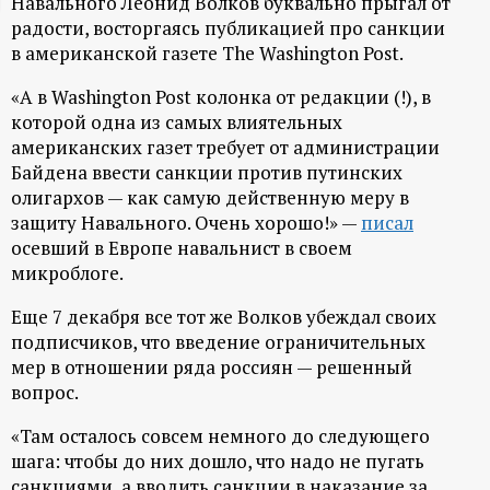
Навального Леонид Волков буквально прыгал от
ц
радости, восторгаясь публикацией про санкции
в американской газете The Washington Post.
и
«А в Washington Post колонка от редакции (!), в
которой одна из самых влиятельных
о
американских газет требует от администрации
Байдена ввести санкции против путинских
н
олигархов — как самую действенную меру в
защиту Навального. Очень хорошо!» —
писал
н
осевший в Европе навальнист в своем
микроблоге.
ы
Еще 7 декабря все тот же Волков убеждал своих
й
подписчиков, что введение ограничительных
мер в отношении ряда россиян — решенный
вопрос.
п
«Там осталось совсем немного до следующего
о
шага: чтобы до них дошло, что надо не пугать
санкциями, а вводить санкции в наказание за