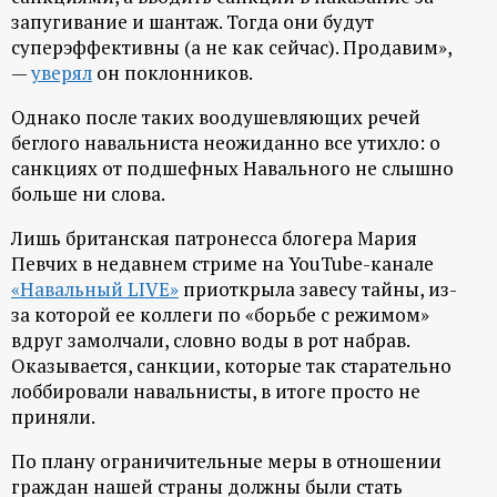
р
запугивание и шантаж. Тогда они будут
суперэффективны (а не как сейчас). Продавим»,
т
—
уверял
он поклонников.
а
Однако после таких воодушевляющих речей
беглого навальниста неожиданно все утихло: о
санкциях от подшефных Навального не слышно
л
больше ни слова.
Лишь британская патронесса блогера Мария
Певчих в недавнем стриме на YouTube-канале
«Навальный LIVE»
приоткрыла завесу тайны, из-
за которой ее коллеги по «борьбе с режимом»
вдруг замолчали, словно воды в рот набрав.
Оказывается, санкции, которые так старательно
лоббировали навальнисты, в итоге просто не
приняли.
По плану ограничительные меры в отношении
граждан нашей страны должны были стать