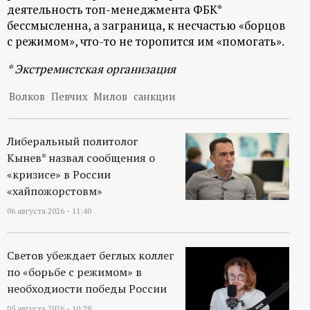
деятельность топ-менеджмента ФБК*
бессмысленна, а заграница, к несчастью «борцов
с режимом», что-то не торопится им «помогать».
* Экстремистская организация
Волков
Певчих
Милов
санкции
Либеральный политолог
Кынев* назвал сообщения о
«кризисе» в России
«хайпожорстовм»
06 августа 2026 - 11:40
Светов убеждает беглых коллег
по «борьбе с режимом» в
необходиости победы России
05 августа 2026 - 10:28