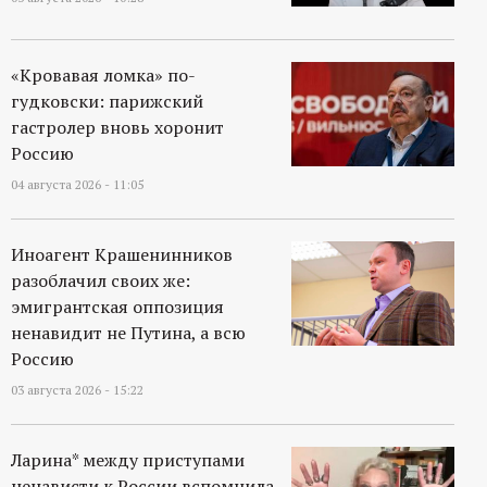
«Кровавая ломка» по-
гудковски: парижский
гастролер вновь хоронит
Россию
04 августа 2026 - 11:05
Иноагент Крашенинников
разоблачил своих же:
эмигрантская оппозиция
ненавидит не Путина, а всю
Россию
03 августа 2026 - 15:22
Ларина* между приступами
ненависти к России вспомнила,