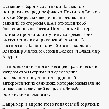
А
Осевшие в Европе соратники Навального
Н
потерпели очередное фиаско. Почти год Волков
и Ко лоббировали введение персональных
-
санкций со стороны США в отношении 35
бизнесменов из России. Подшефные блогера
и
активно продвигали эту тему во время своих
выступлений в американской столице. В
н
частности, в Вашингтоне об этом говорили и
Владимир Милов, и Леонид Волков, и Владимир
ф
Ашурков.
На протяжении многих месяцев практически в
о
каждом своем стриме и видеоролике
навальнисты неустанно твердили об
р
антироссийских санкциях, которые называли не
иначе как «ключевой вещью» в борьбе с
м
российскими властями.
а
Например, в апреле этого года беглый соратник