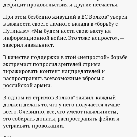
дефицит продовольствия и другие несчастья.
ц
При этом безбедно живущий в ЕС Волков* уверен
и
в важности своего личного вклада в «борьбу с
Путиным». «Мы будем нести свою вахту на
о
информационной войне. Это тоже непросто», —
заверил навальнист.
н
В качестве поддержки в этой «непростой» борьбе
экстремист попросил зрителей стрима
н
тиражировать контент нацпредателей и
распространять всевозможные вбросы о
ы
российской армии.
й
В одном из стримов Волков* заявил: каждый
должен делать то, что у него получается лучше
п
всего. Очевидно, все, что умеют навальнисты, —
это собирать донаты, распространять фейки и
о
устраивать провокации.