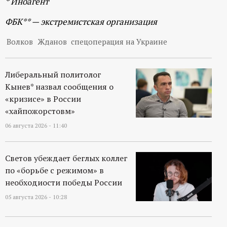
* Иноагент
р
ФБК** — экстремистская организация
т
Волков
Жданов
спецоперация на Украине
а
Либеральный политолог
л
Кынев* назвал сообщения о
«кризисе» в России
«хайпожорстовм»
06 августа 2026 - 11:40
Светов убеждает беглых коллег
по «борьбе с режимом» в
необходиости победы России
05 августа 2026 - 10:28