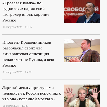
«Кровавая ломка» по-
гудковски: парижский
гастролер вновь хоронит
Россию
04 августа 2026 - 11:05
Иноагент Крашенинников
разоблачил своих же:
эмигрантская оппозиция
ненавидит не Путина, а всю
Россию
03 августа 2026 - 15:22
Ларина* между приступами
ненависти к России вспомнила,
что она «коренной москвич»
31 июля 2026 - 13:47