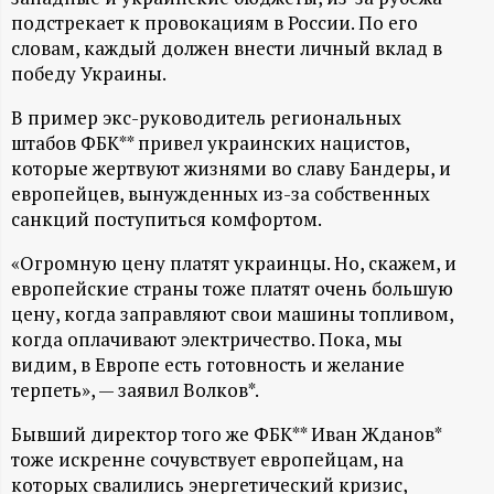
А
подстрекает к провокациям в России. По его
Н
словам, каждый должен внести личный вклад в
победу Украины.
-
В пример экс-руководитель региональных
штабов ФБК** привел украинских нацистов,
и
которые жертвуют жизнями во славу Бандеры, и
европейцев, вынужденных из-за собственных
н
санкций поступиться комфортом.
ф
«Огромную цену платят украинцы. Но, скажем, и
европейские страны тоже платят очень большую
о
цену, когда заправляют свои машины топливом,
когда оплачивают электричество. Пока, мы
р
видим, в Европе есть готовность и желание
терпеть», — заявил Волков*.
м
Бывший директор того же ФБК** Иван Жданов*
тоже искренне сочувствует европейцам, на
а
которых свалились энергетический кризис,