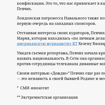
конфискации. Это то, что нас привлекает в к
ц
Певчих.
и
Лондонская патронесса Навального также по
первую очередь на западных спонсоров.
о
Отстаивая интересы своих кураторов, Певчих
Мария, которая находилась «по личным дела
н
американскую журналистку RT
Хелену Вилла
н
Увидев съемки репортажа, Певчих начала кри
назвать национальность. В Сети она организ
ы
против сотрудницы телеканала диванные вой
й
Своим интервью «Дождю»* Певчих еще раз по
— это ненависть к своей бывшей Родине и мес
п
* СМИ-иноагент
о
** Экстремистская организация