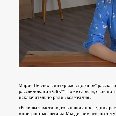
Н
-
и
н
ф
о
р
Мария Певчих в интервью «Дождю»* рассказ
расследований ФБК**. По ее словам, свой к
м
исключительно ради «возмездия».
«Если вы заметили, то в наших последних рас
а
иностранные активы. Мы делаем это, потому