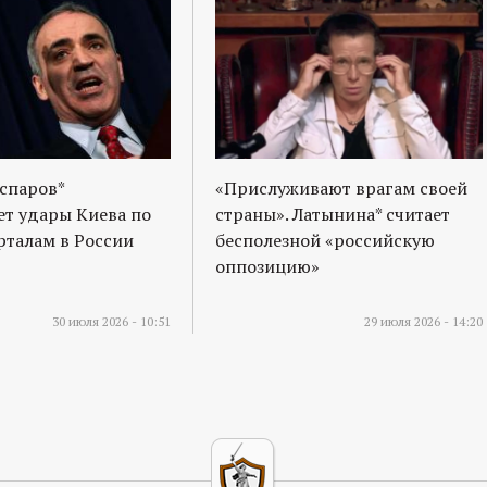
спаров*
«Прислуживают врагам своей
т удары Киева по
страны». Латынина* считает
талам в России
бесполезной «российскую
оппозицию»
30 июля 2026 - 10:51
29 июля 2026 - 14:20