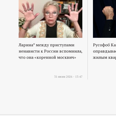
Ларина* между приступами
Русофоб Ка
ненависти к России вспомнила,
оправдывае
что она «коренной москвич»
жилым квар
31 июля 2026 - 13:47