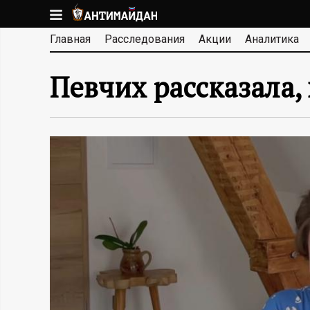
Перейти
к
А
Главная
Расследования
Акции
Аналитика
основному
содержанию
Н
Певчих рассказала,
Т
И
М
А
Й
Д
А