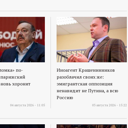
ломка» по-
Иноагент Крашенинников
 парижский
разоблачил своих же:
вновь хоронит
эмигрантская оппозиция
ненавидит не Путина, а всю
Россию
04 августа 2026 - 11:05
03 августа 2026 - 15:22