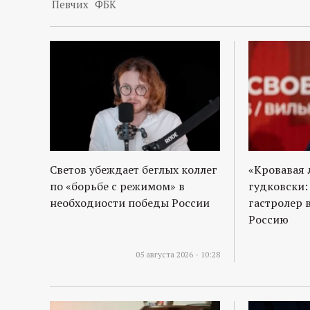
р
Певчих
ФБК
т
а
л
Светов убеждает беглых коллег
«Кровавая 
по «борьбе с режимом» в
гудковски:
необходиости победы России
гастролер 
Россию
05 августа 2026 - 10:28