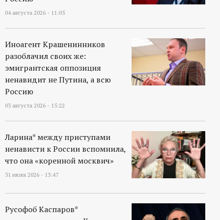
04 августа 2026 - 11:05
Иноагент Крашенинников
разоблачил своих же:
эмигрантская оппозиция
ненавидит не Путина, а всю
Россию
03 августа 2026 - 15:22
Ларина* между приступами
ненависти к России вспомнила,
что она «коренной москвич»
31 июля 2026 - 13:47
Русофоб Каспаров*