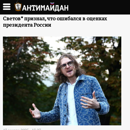
Перейти
к
А
основному
Светов* признал, что ошибался в оценках
президента России
содержанию
Н
Т
И
М
А
Й
Д