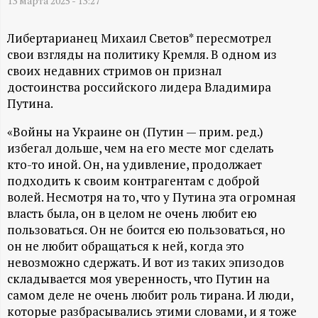
А
13 марта 2025 - 13:27
Н
Либертарианец Михаил Светов* пересмотрел
свои взгляды на политику Кремля. В одном из
-
своих недавних стримов он признал
достоинства российского лидера Владимира
и
Путина.
н
«Войны на Украине он (Путин — прим. ред.)
избегал дольше, чем на его месте мог сделать
кто-то иной. Он, на удивление, продолжает
ф
подходить к своим контрагентам с доброй
волей. Несмотря на то, что у Путина эта огромная
о
власть была, он в целом не очень любит ею
пользоваться. Он не боится ею пользоваться, но
р
он не любит обращаться к ней, когда это
невозможно сдержать. И вот из таких эпизодов
м
складывается моя уверенность, что Путин на
самом деле не очень любит роль тирана. И люди,
а
которые разбрасывались этими словами, и я тоже