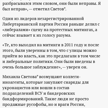
разбрасывался этим словом, они были неправы. Я
ц
был неправ», — отметил Светов*.
и
Один из лидеров незарегистрированной
Либертарианской партии России раньше делил с
о
«либералами» сцену на протестных митингах, а
сейчас взывает к их голосу разума.
н
«Те, кто выходил на митинги в 2011 году и после
этого, были уверенны в том, что с улицы можно
н
прийти во власть, как это предлагали в том числе
и либеральные политики. Они были введены в
ы
очень большое заблуждение», — уверен он.
й
Михаила Светова* возмущают коллеги-
иноагенты, которые закупают снаряды для
п
укронацистов или вошли в состав
подразделений ВСУ и бандеровских
о
бандформирований. Такие люди не просто
продажные русофобы, но и враги России,