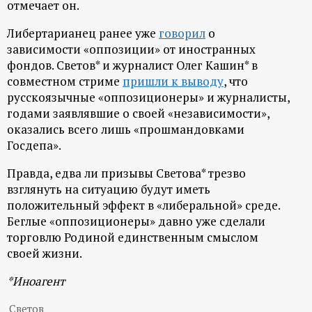
отмечает он.
р
Либертарианец ранее уже
говорил
о
т
зависимости «оппозиции» от иностранных
фондов. Светов* и журналист Олег Кашин* в
а
совместном стриме
пришли к выводу
, что
русскоязычные «оппозиционеры» и журналисты,
л
годами заявлявшие о своей «независимости»,
оказались всего лишь «прошмандовками
Госдепа».
Правда, едва ли призывы Светова* трезво
взглянуть на ситуацию будут иметь
положительный эффект в «либеральной» среде.
Беглые «оппозиционеры» давно уже сделали
торговлю Родиной единственным смыслом
своей жизни.
*Иноагент
Светов