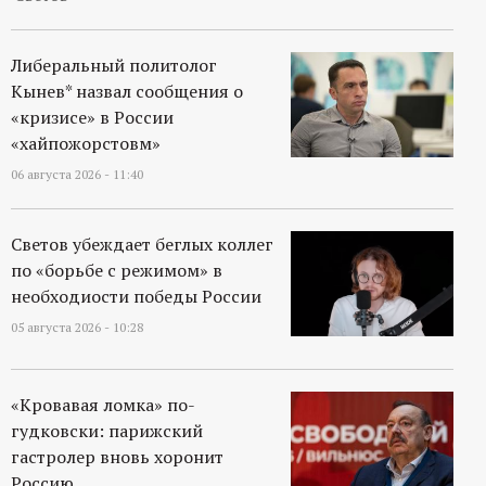
Либеральный политолог
Кынев* назвал сообщения о
«кризисе» в России
«хайпожорстовм»
06 августа 2026 - 11:40
Светов убеждает беглых коллег
по «борьбе с режимом» в
необходиости победы России
05 августа 2026 - 10:28
«Кровавая ломка» по-
гудковски: парижский
гастролер вновь хоронит
Россию