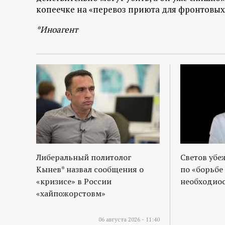
р
копеечке на «перевоз приюта для фронтовых
т
*Иноагент
а
л
Либеральный политолог
Светов убе
Кынев* назвал сообщения о
по «борьбе
«кризисе» в России
необходиос
«хайпожорстовм»
06 августа 2026 - 11:40