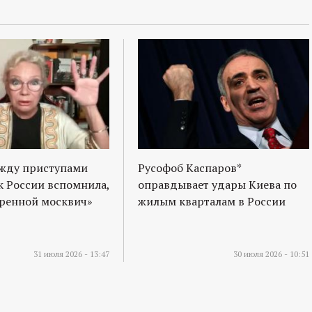
ежду приступами
Русофоб Каспаров*
к России вспомнила,
оправдывает удары Киева по
оренной москвич»
жилым кварталам в России
31 июля 2026 - 13:47
30 июля 2026 - 10:51