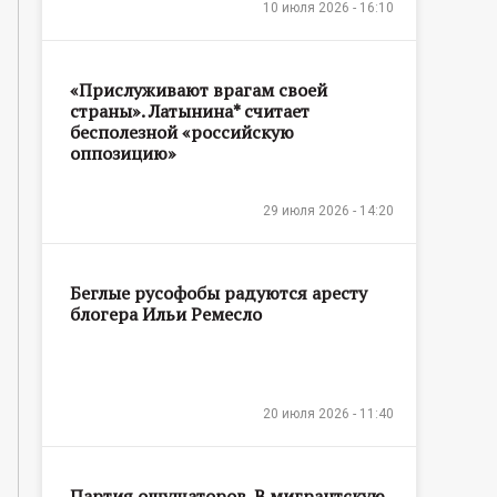
10 июля 2026 - 16:10
«Прислуживают врагам своей
страны». Латынина* считает
бесполезной «российскую
оппозицию»
29 июля 2026 - 14:20
Беглые русофобы радуются аресту
блогера Ильи Ремесло
20 июля 2026 - 11:40
Партия ощущаторов. В мигрантскую