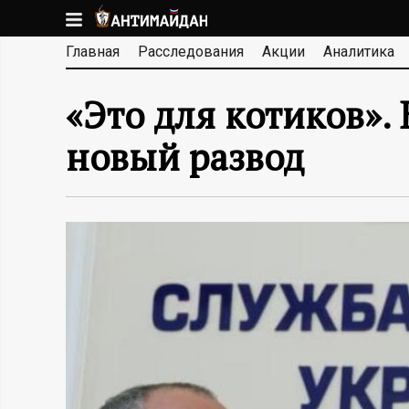
Перейти
к
А
Главная
Расследования
Акции
Аналитика
основному
содержанию
Н
«Это для котиков».
Т
новый развод
И
М
А
Й
Д
А