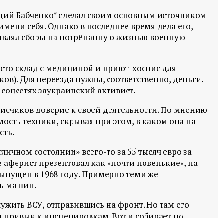
дий Бабченко* сделал своим основным источником
мени себя. Однако в последнее время дела его,
ъявлял сборы на потрёпанную жизнью военную
есто склад с медициной и приют-хоспис для
ов). Для переезда нужны, соответственно, деньги.
в соцсетях заукраинский активист.
исчиков доверие к своей деятельности. По мнению
ость техники, скрывая при этом, в каком она на
сть.
тличном состоянии» всего-то за 55 тысяч евро за
е аферист презентовал как «почти новенькие», на
 выпущен в 1968 году. Примерно теми же
мь машин.
жить ВСУ, отправившись на фронт. Но там его
м привык к инсценировкам. Вот и собирает по