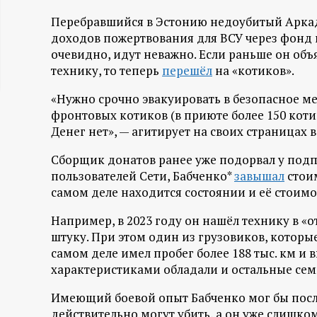
ц
Перебравшийся в Эстонию недоубитый Арка
доходов пожертвования для ВСУ через фонд и
и
очевидно, идут неважно. Если раньше он об
технику, то теперь
перешёл
на «котиков».
о
«Нужно срочно эвакуировать в безопасное м
фронтовых котиков (в приюте более 150 котик
н
Денег нет», — агитирует на своих страницах 
н
Сборщик донатов ранее уже подорвал у подп
пользователей Сети, Бабченко*
завышал
стоим
ы
самом деле находится состоянии и её стоимо
й
Например, в 2023 году он нашёл технику в «о
штуку. При этом один из грузовиков, которы
самом деле имел пробег более 188 тыс. км и
п
характеристиками обладали и остальные се
о
Имеющий боевой опыт Бабченко мог бы послу
действительно могут убить, а он уже слишко