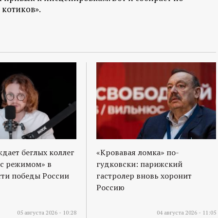
 котиков».
ждает беглых коллег
«Кровавая ломка» по-
 с режимом» в
гудковски: парижский
ти победы России
гастролер вновь хоронит
Россию
05 августа 2026 - 10:28
04 августа 2026 - 11:05