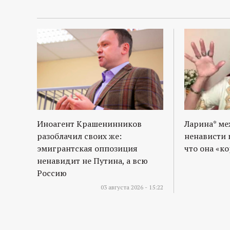
Иноагент Крашенинников
Ларина* м
разоблачил своих же:
ненависти 
эмигрантская оппозиция
что она «к
ненавидит не Путина, а всю
Россию
03 августа 2026 - 15:22