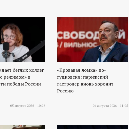
ждает беглых коллег
«Кровавая ломка» по-
 с режимом» в
гудковски: парижский
ти победы России
гастролер вновь хоронит
Россию
05 августа 2026 - 10:28
04 августа 2026 - 11:05