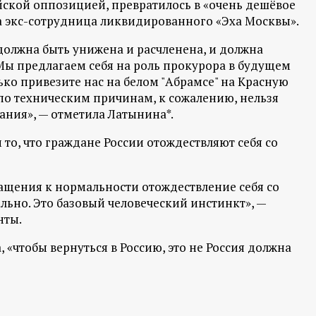
йской оппозицией, превратилось в «очень дешёвое
а экс-сотрудница ликвидированного «Эха Москвы».
 должна быть унижена и расчленена, и должна
" Мы предлагаем себя на роль прокурора в будущем
ко привезите нас на белом "Абрамсе" на Красную
 по техническим причинам, к сожалению, нельзя
тания», — отметила Латынина*.
то, что граждане России отождествляют себя со
вращения к нормальности отождествление себя со
ально. Это базовый человеческий инстинкт», —
нты.
 «чтобы вернуться в Россию, это не Россия должна