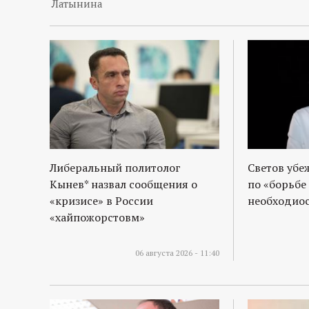
р
Латынина
т
а
л
Либеральный политолог
Светов убе
Кынев* назвал сообщения о
по «борьбе
«кризисе» в России
необходиос
«хайпожорстовм»
06 августа 2026 - 11:40