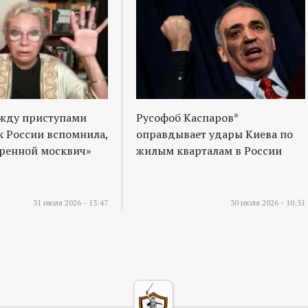
ежду приступами
Русофоб Каспаров*
к России вспомнила,
оправдывает удары Киева по
оренной москвич»
жилым кварталам в России
31 июля 2026 - 13:47
30 июля 2026 - 10:51