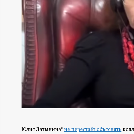
Н
-
и
н
ф
о
р
м
а
Юлия Латынина*
не перестаёт объяснять
колл