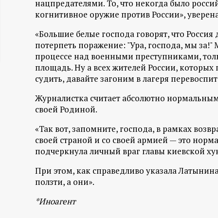
нацпредателями. То, что некогда было росси
ц
когнитивное оружие против России», уверен
«Большие белые господа говорят, что Россия
и
потерпеть поражение: "Ура, господа, мы за!
процессе над военными преступниками, толь
о
площадь. Ну а всех жителей России, которых
судить, давайте загоним в лагеря перевоспи
н
Журналистка считает абсолютно нормальным 
н
своей Родиной.
ы
«Так вот, запомните, господа, в рамках воз
своей страной и со своей армией — это норм
подчеркнула личный враг главы киевской ху
й
При этом, как справедливо указала Латынина,
п
ползти, а они».
о
*Иноагент