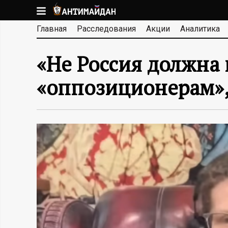
Перейти
к
А
Главная
Расследования
Акции
Аналитика
основному
содержанию
Н
«Не Россия должна 
Т
«оппозиционерам», 
И
М
А
Й
Д
А