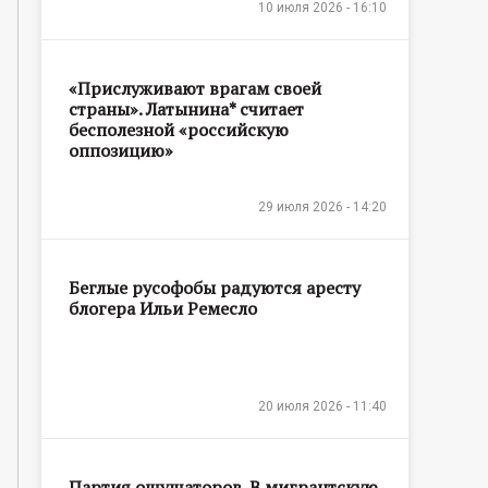
10 июля 2026 - 16:10
«Прислуживают врагам своей
страны». Латынина* считает
бесполезной «российскую
оппозицию»
29 июля 2026 - 14:20
Беглые русофобы радуются аресту
блогера Ильи Ремесло
20 июля 2026 - 11:40
Партия ощущаторов. В мигрантскую