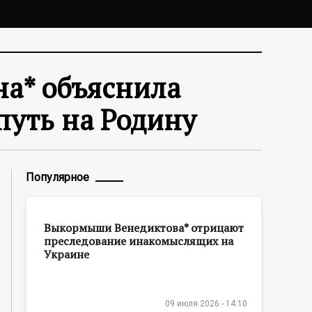
на* объяснила
путь на Родину
Популярное
Выкормыши Венедиктова* отрицают
преследование инакомыслящих на
Украине
09 июля 2026 - 14:10