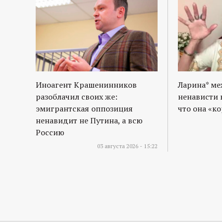
Иноагент Крашенинников
Ларина* м
разоблачил своих же:
ненависти 
эмигрантская оппозиция
что она «к
ненавидит не Путина, а всю
Россию
03 августа 2026 - 15:22