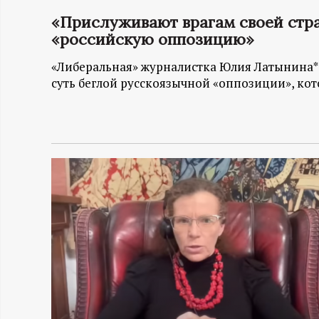
«Прислуживают врагам своей стр
Н
«российскую оппозицию»
-
«Либеральная» журналистка Юлия Латынина*
суть беглой русскоязычной «оппозиции», кото
и
н
ф
о
р
м
а