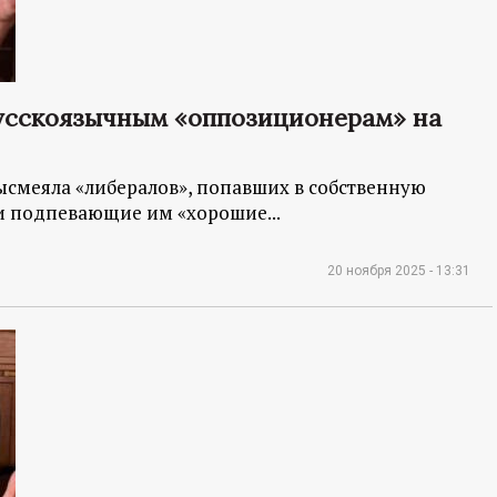
усскоязычным «оппозиционерам» на
ысмеяла «либералов», попавших в собственную
 подпевающие им «хорошие...
20 ноября 2025 - 13:31