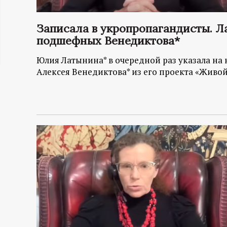
ц
Записала в укропропагандисты. 
и
подшефных Венедиктова*
Юлия Латынина* в очередной раз указала на
о
Алексея Венедиктова* из его проекта «Живой г
н
н
ы
й
п
о