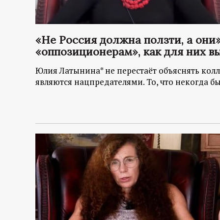
р
т
«Не Россия должна ползти, а они
«оппозиционерам», как для них в
а
Юлия Латынина* не перестаёт объяснять колл
л
являются нацпредателями. То, что некогда бы