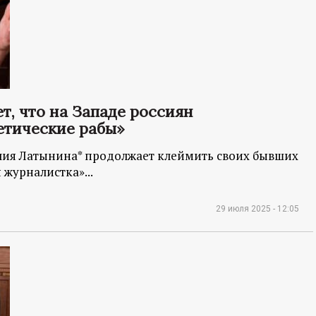
, что на Западе россиян
етические рабы»
ия Латынина* продолжает клеймить своих бывших
журналистка»...
29 июля 2025 - 12:05