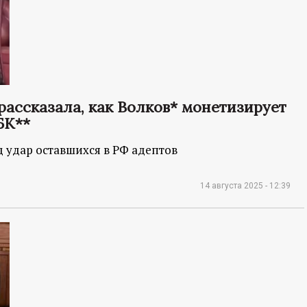
ассказала, как Волков* монетизирует
БК**
 удар оставшихся в РФ адептов
14 августа 2025 - 12:39