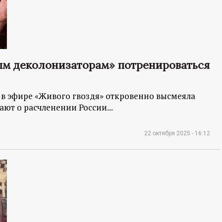
м деколонизаторам» потренироваться
в эфире «Живого гвоздя» откровенно высмеяла
ют о расчленении России...
22 октября 2025 - 16:12