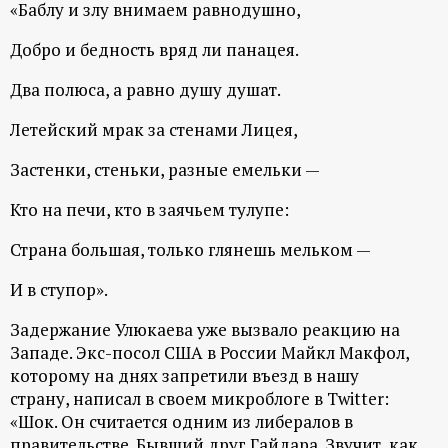
р
«Баблу и злу внимаем равнодушно,
Добро и бедность вряд ли панацея.
т
Два полюса, а равно душу душат.
а
Летейский мрак за стенами Лицея,
л
Застенки, стеньки, разные емельки —
Кто на печи, кто в заячьем тулупе:
Страна большая, только глянешь мельком —
И в ступор».
Задержание Улюкаева уже вызвало реакцию на
Западе. Экс-посол США в России Майкл Макфол,
которому на днях запретили въезд в нашу
страну, написал в своем микроблоге в
Twitter
:
«Шок. Он считается одним из либералов в
правительстве. Бывший друг Гайдара. Звучит, как