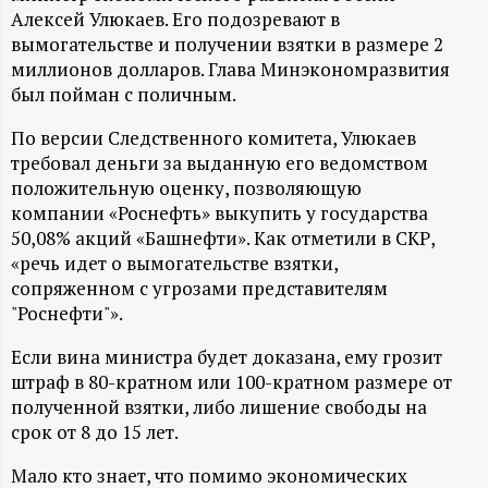
А
Алексей Улюкаев. Его подозревают в
вымогательстве и получении взятки в размере 2
Н
миллионов долларов. Глава Минэкономразвития
был пойман с поличным.
-
По версии Следственного комитета, Улюкаев
и
требовал деньги за выданную его ведомством
положительную оценку, позволяющую
н
компании «Роснефть» выкупить у государства
50,08% акций «Башнефти». Как отметили в СКР,
ф
«речь идет о вымогательстве взятки,
сопряженном с угрозами представителям
о
"Роснефти"».
Если вина министра будет доказана, ему грозит
р
штраф в 80-кратном или 100-кратном размере от
полученной взятки, либо лишение свободы на
м
срок от 8 до 15 лет.
а
Мало кто знает, что помимо экономических