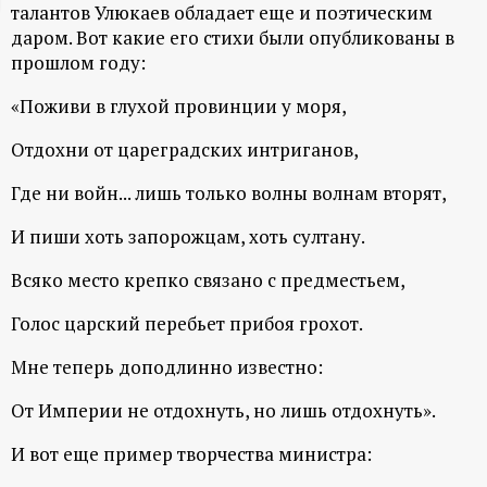
талантов Улюкаев обладает еще и поэтическим
ц
даром. Вот какие его стихи были опубликованы в
прошлом году:
и
«Поживи в глухой провинции у моря,
о
Отдохни от цареградских интриганов,
н
Где ни войн... лишь только волны волнам вторят,
н
И пиши хоть запорожцам, хоть султану.
Всяко место крепко связано с предместьем,
ы
Голос царский перебьет прибоя грохот.
й
Мне теперь доподлинно известно:
п
От Империи не отдохнуть, но лишь отдохнуть».
о
И вот еще пример творчества министра: