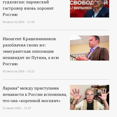
гудковски: парижский
гастролер вновь хоронит
Россию
04 августа 2026 - 11:05
Иноагент Крашенинников
разоблачил своих же:
эмигрантская оппозиция
ненавидит не Путина, а всю
Россию
03 августа 2026 - 15:22
Ларина* между приступами
ненависти к России вспомнила,
что она «коренной москвич»
31 июля 2026 - 13:47