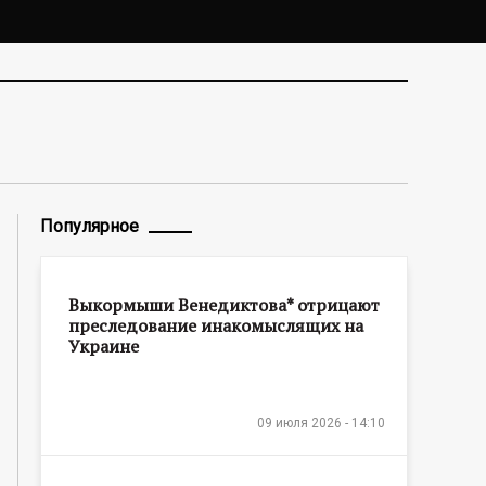
Популярное
Выкормыши Венедиктова* отрицают
преследование инакомыслящих на
Украине
09 июля 2026 - 14:10