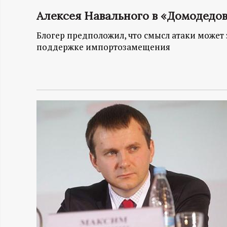
Алексея Навального в «Домодедо
Н
Блогер предположил, что смысл атаки может 
-
поддержке импортозамещения
и
н
ф
о
р
м
а