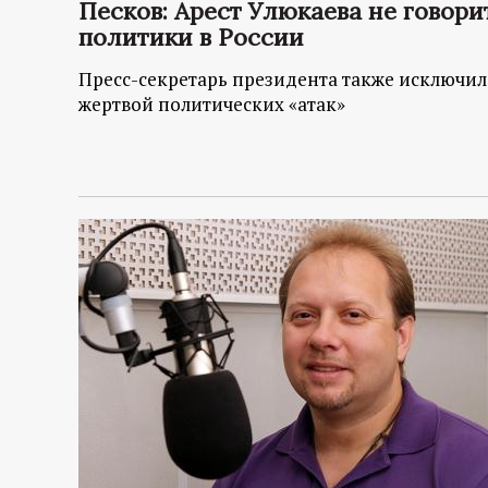
р
Песков: Арест Улюкаева не говор
политики в России
т
Пресс-секретарь президента также исключил
жертвой политических «атак»
а
л