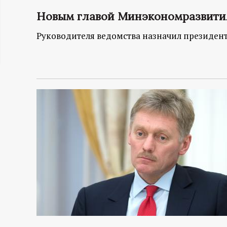
ц
Новым главой Минэкономразвити
Руководителя ведомства назначил президен
и
о
н
н
ы
й
п
о