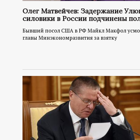
Олег Матвейчев: Задержание Улюк
силовики в России подчинены по
Бывший посол США в РФ Майкл Макфол усмо
главы Минэкономразвития за взятку