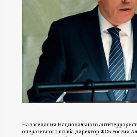
Н
-
и
н
ф
о
р
м
На заседании Национального антитеррорист
а
оперативного штаба директор ФСБ России Ал