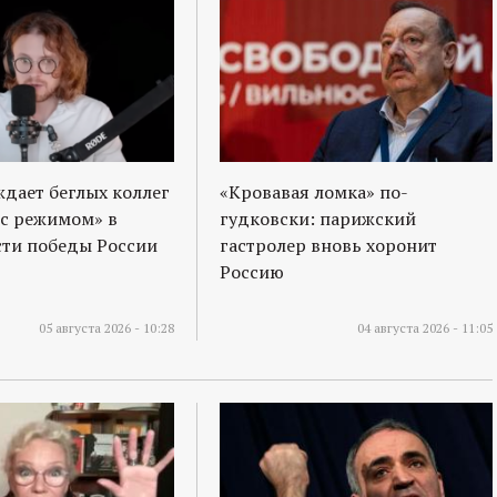
ждает беглых коллег
«Кровавая ломка» по-
 с режимом» в
гудковски: парижский
ти победы России
гастролер вновь хоронит
Россию
05 августа 2026 - 10:28
04 августа 2026 - 11:05