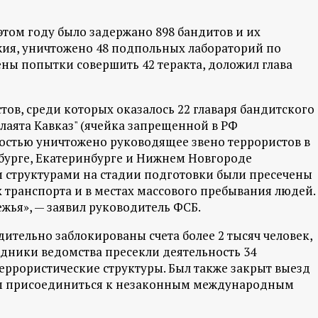
том году было задержано 898 бандитов и их
жия, уничтожено 48 подпольных лабораторий по
ены попытки совершить 42 теракта, доложил глава
ов, среди которых оказалось 22 главаря бандитского
илаята Кавказ" (ячейка запрещенной в РФ
ностью уничтожено руководящее звено террористов в
бурге, Екатеринбурге и Нижнем Новгороде
структурами на стадии подготовки были пресечены
 транспорта и в местах массового пребывания людей.
жья», — заявил руководитель ФСБ.
дительно заблокированы счета более 2 тысяч человек,
удники ведомства пресекли деятельность 34
еррористические структуры. Был также закрыт выезд
шим присоединиться к незаконным международным