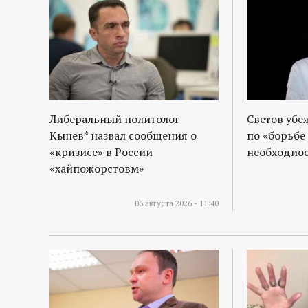
Либеральный политолог
Светов убе
Кынев* назвал сообщения о
по «борьбе
«кризисе» в России
необходиос
«хайпожорстовм»
06 августа 2026 - 11:40