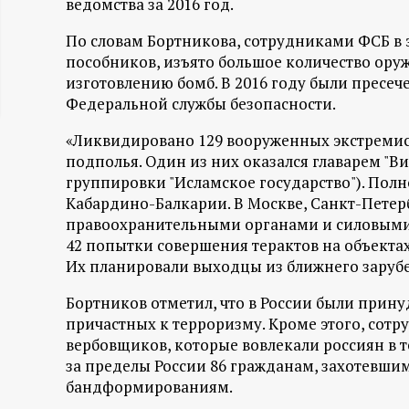
ведомства за 2016 год.
ц
По словам Бортникова, сотрудниками ФСБ в э
пособников, изъято большое количество ору
и
изготовлению бомб. В 2016 году были пресеч
Федеральной службы безопасности.
о
«Ликвидировано 129 вооруженных экстремист
н
подполья. Один из них оказался главарем "В
группировки "Исламское государство"). Пол
н
Кабардино-Балкарии. В Москве, Санкт-Петер
правоохранительными органами и силовыми 
ы
42 попытки совершения терактов на объектах
Их планировали выходцы из ближнего зарубе
й
Бортников отметил, что в России были прину
причастных к терроризму. Кроме этого, сотр
п
вербовщиков, которые вовлекали россиян в т
за пределы России 86 гражданам, захотев
о
бандформированиям.