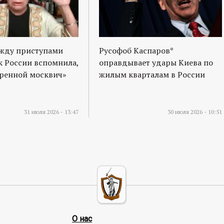
ежду приступами
Русофоб Каспаров*
к России вспомнила,
оправдывает удары Киева по
оренной москвич»
жилым кварталам в России
31 июля 2026 - 13:47
30 июля 2026 - 10:51
О нас