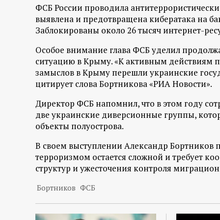
р
ФСБ России проводила антитеррористические
выявлена и предотвращена кибератака на ба
т
Заблокированы около 26 тысяч интернет-рес
Особое внимание глава ФСБ уделил продол
а
ситуацию в Крыму. «К активным действиям п
замыслов в Крыму перешли украинские госу
л
цитирует слова Бортникова «РИА Новости».
Директор ФСБ напомнил, что в этом году со
две украинские диверсионные группы, кото
объекты полуострова.
В своем выступлении Александр Бортников по
терроризмом остается сложной и требует к
структур и ужесточения контроля миграцион
Бортников
ФСБ