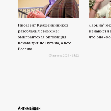
Иноагент Крашенинников
Ларина* м
разоблачил своих же:
ненависти 
эмигрантская оппозиция
что она «к
ненавидит не Путина, а всю
Россию
03 августа 2026 - 15:22
Антимайдан