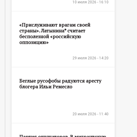
10 июля 2026 - 16:10
«Прислуживают врагам своей
страны». Латынина* считает
бесполезной «российскую
оппозицию»
29 июля 2026 - 14:20
Беглые русофобы радуются аресту
блогера Ильи Ремесло
20 июля 2026 - 11:40
Партия ощущаторов. В мигрантскую