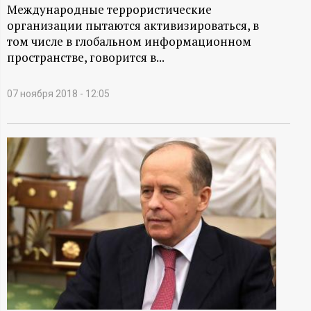
А
Международные террористические
организации пытаются активизироваться, в
Н
том числе в глобальном информационном
пространстве, говорится в...
-
и
07 ноября 2018 - 12:05
н
ф
о
р
м
а