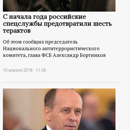
р
С начала года российские
т
спецслужбы предотвратили шесть
терактов
а
Об этом сообщил председатель
л
Национального антитеррористического
комитета, глава ФСБ Александр Бортников
10 апреля 2018 - 11:58