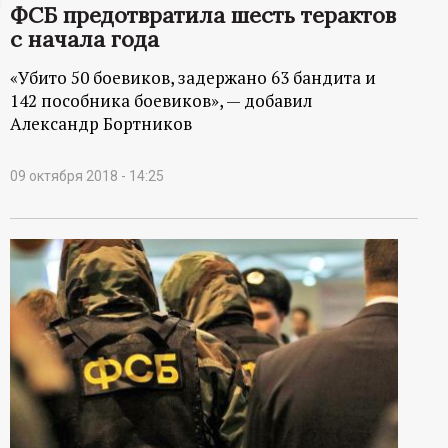
ФСБ предотвратила шесть терактов
ц
с начала года
и
«Убито 50 боевиков, задержано 63 бандита и
142 пособника боевиков», — добавил
о
Александр Бортников
н
09 октября 2018 - 14:25
н
ы
й
п
о