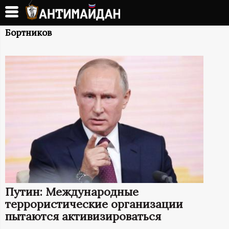
Перейти
к
А
основному
Бортников
содержанию
Н
Т
И
М
А
Й
Путин: Международные
Д
террористические организации
пытаются активизироваться