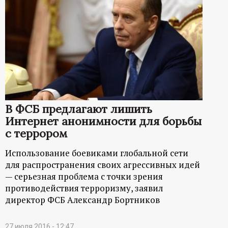
р
т
а
л
В ФСБ предлагают лишить
Интернет анонимности для борьбы
с террором
Использование боевиками глобальной сети
для распространения своих агрессивных идей
— серьезная проблема с точки зрения
противодействия терроризму, заявил
директор ФСБ Александр Бортников
27 июля 2016 - 12:47