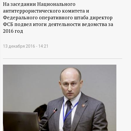
А
На заседании Национального
антитеррористического комитета и
Н
Федерального оперативного штаба директор
ФСБ подвел итоги деятельности ведомства за
-
2016 год
и
13 декабря 2016 - 14:21
н
ф
о
р
м
а