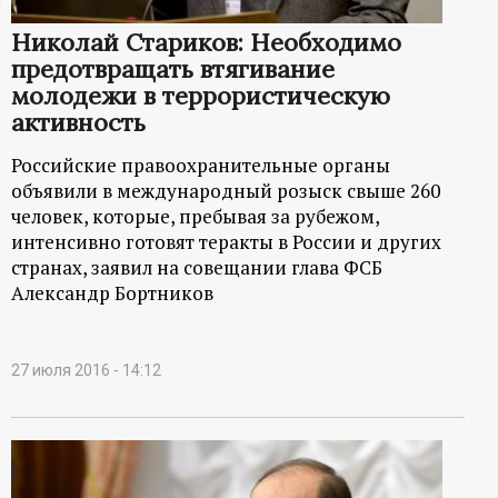
ц
Николай Стариков: Необходимо
предотвращать втягивание
и
молодежи в террористическую
активность
о
Российские правоохранительные органы
н
объявили в международный розыск свыше 260
человек, которые, пребывая за рубежом,
н
интенсивно готовят теракты в России и других
странах, заявил на совещании глава ФСБ
Александр Бортников
ы
й
27 июля 2016 - 14:12
п
о