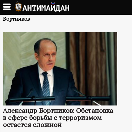
Перейти
к
А
основному
Бортников
содержанию
Н
Т
И
М
А
Й
Александр Бортников: Обстановка
Д
в сфере борьбы с терроризмом
остается сложной