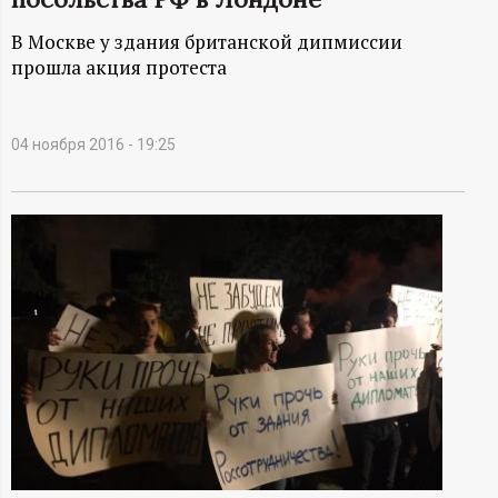
А
В Москве у здания британской дипмиссии
Н
прошла акция протеста
-
04 ноября 2016 - 19:25
и
н
ф
о
р
м
а