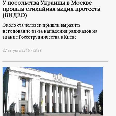
У посольства Украины в Москве
ц
прошла стихийная акция протеста
(ВИДЕО)
и
Около ста человек пришли выразить
негодование из-за нападения радикалов на
о
здание Россотрудничества в Киеве
н
27 августа 2016 - 23:38
н
ы
й
п
о