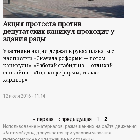
р
т
Акция протеста против
депутатских каникул проходит у
а
здания рады
л
Участники акции держат в руках плакаты с
надписями «Сначала реформы — потом
каникулы», «Работай стабильно — отдыхай
спокойно», «Только реформы, только
хардкор»
12 июля 2016 - 11:14
« первая
‹ предыдущая
1
2
С
Использование материалов, размещенных на сайте движения
«Антимайдан», допускается при условии указания
т
гиперссылок на содержащие их страницы.