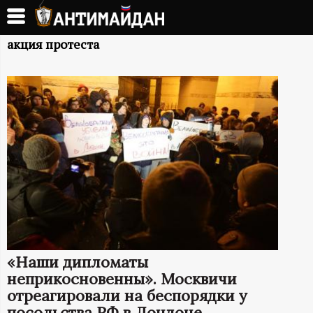
Перейти
к
А
основному
акция протеста
содержанию
Н
Т
И
М
А
Й
«Наши дипломаты
Д
неприкосновенны». Москвичи
отреагировали на беспорядки у
посольства РФ в Лондоне