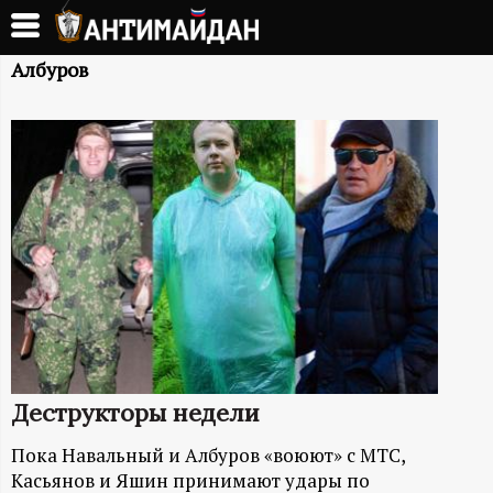
Перейти
к
А
основному
Албуров
содержанию
Н
Т
И
М
А
Й
Деструкторы недели
Д
Пока Навальный и Албуров «воюют» с МТС,
Касьянов и Яшин принимают удары по