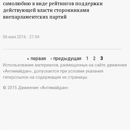
А
самолюбию в виде рейтингов поддержки
действующей власти сторонниками
Н
внепарламентских партий
-
06 мая 2016 - 21:04
и
н
« первая
‹ предыдущая
1
2
3
С
Использование материалов, размещенных на сайте движения
ф
«Антимайдан», допускается при условии указания
т
гиперссылок на содержащие их страницы.
о
р
© 2015 Движение «Антимайдан»
р
а
н
м
и
а
ц