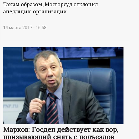
А
Таким образом, Мосгорсуд отклонил
апелляцию организации
Н
-
14 марта 2017 - 16:58
и
н
ф
о
р
м
Марков: Госдеп действует как вор,
а
призывающий снять с подъездов