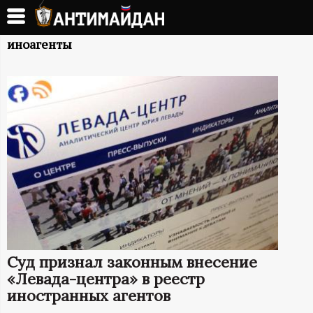
Перейти
к
А
основному
иноагенты
содержанию
Н
Т
И
М
А
Й
Суд признал законным внесение
Д
«Левада-центра» в реестр
иностранных агентов