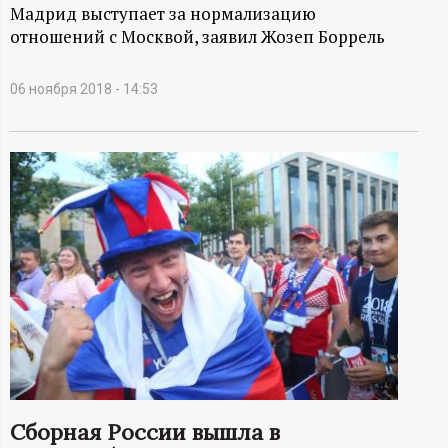
А
Мадрид выступает за нормализацию
отношений с Москвой, заявил Жозеп Боррель
Н
-
06 ноября 2018 - 14:53
и
н
ф
о
р
м
а
Сборная России вышла в