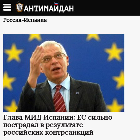
Перейти
к
А
основному
Россия-Испания
содержанию
Н
Т
И
М
А
Й
Глава МИД Испании: ЕС сильно
Д
пострадал в результате
российских контрсанкций