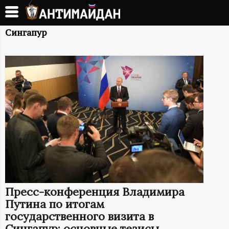
Перейти
к
А
основному
Сингапур
содержанию
Н
Т
И
М
А
Й
Пресс-конференция Владимира
Д
Путина по итогам
государственного визита в
Сингапур: основные тезисы