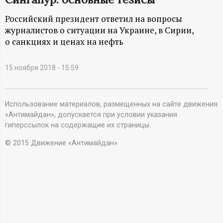
А
Российский президент ответил на вопросы
Н
журналистов о ситуации на Украине, в Сирии,
о санкциях и ценах на нефть
-
и
15 ноября 2018 - 15:59
н
Использование материалов, размещенных на сайте движения
ф
«Антимайдан», допускается при условии указания
гиперссылок на содержащие их страницы.
о
© 2015 Движение «Антимайдан»
р
м
а