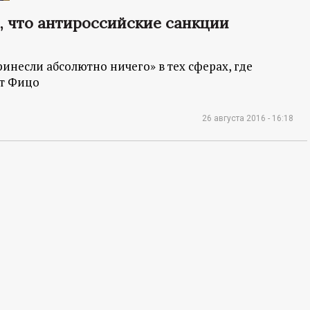
, что антироссийские санкции
несли абсолютно ничего» в тех сферах, где
рт Фицо
26 августа 2016 - 16:18