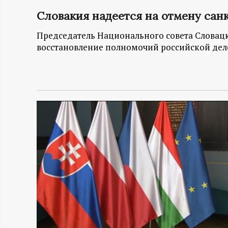
Словакия надеется на отмену сан
Н
Председатель Национального совета Словац
-
восстановление полномочий российской дел
и
н
ф
о
р
м
а