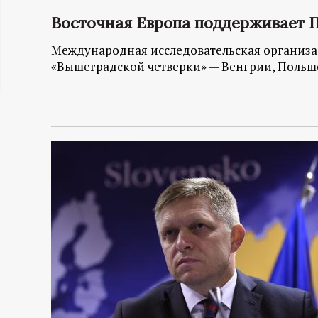
ц
Восточная Европа поддерживает П
Международная исследовательская организац
и
«Вышеградской четверки» — Венгрии, Польше
о
н
н
ы
й
п
о