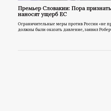
р
Премьер Словакии: Пора признать
наносят ущерб ЕС
т
Ограничительные меры против России «не при
а
должны были оказать давление, заявил Робе
л